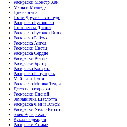
Раскраски Монстр Хай
Маша и Медведь
Цветочница
Пони Дружба - это чудо
Раскраска Русалочка
Принцессы Диснея
Раскраска Русалки Винкс
Раскраска Бабочка
Раскраска Ангел
Раскраски Цветы
Раскраска Сердце
Раскраски Котята
Раскраски Братц
Раскраска Конфета
Раскраска Рапунцель
Май литл Пони
Раскраска Мишка Тедди
Детские раскраски
Раскраски Дисней
Земляничка Шарлотта
Раскраска Феи и Эльфы
Раскраски Хелло Китти
Эвер Афтер Хай
Кукла с одеждой
Раскраски Аниме