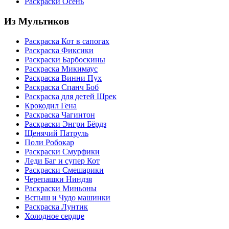
Раскраски Осень
Из Мультиков
Раскраска Кот в сапогах
Раскраска Фиксики
Раскраски Барбоскины
Раскраска Микимаус
Раскраска Винни Пух
Раскраска Спанч Боб
Раскраска для детей Шрек
Крокодил Гена
Раскраска Чагинтон
Раскраски Энгри Бёрдз
Щенячий Патруль
Поли Робокар
Раскраски Смурфики
Леди Баг и супер Кот
Раскраски Смешарики
Черепашки Ниндзя
Раскраски Миньоны
Вспыш и Чудо машинки
Раскраска Лунтик
Холодное сердце