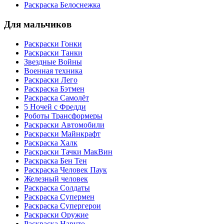
Раскраска Белоснежка
Для мальчиков
Раскраски Гонки
Раскраски Танки
Звездные Войны
Военная техника
Раскраски Лего
Раскраска Бэтмен
Раскраска Самолёт
5 Ночей с Фредди
Роботы Трансформеры
Раскраски Автомобили
Раскраски Майнкрафт
Раскраска Халк
Раскраски Тачки МакВин
Раскраска Бен Тен
Раскраска Человек Паук
Железный человек
Раскраска Солдаты
Раскраска Супермен
Раскраска Супергерои
Раскраски Оружие
Раскраска Наруто