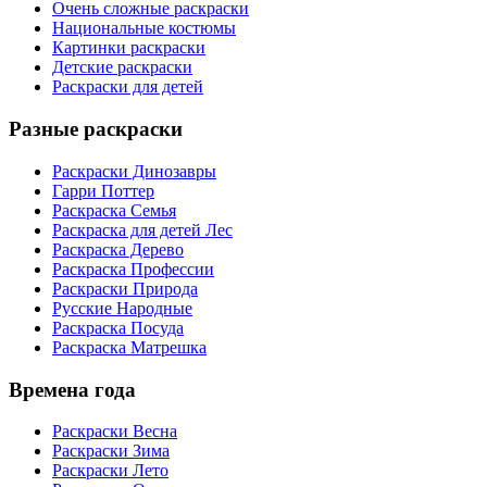
Очень сложные раскраски
Национальные костюмы
Картинки раскраски
Детские раскраски
Раскраски для детей
Разные раскраски
Раскраски Динозавры
Гарри Поттер
Раскраска Семья
Раскраска для детей Лес
Раскраска Дерево
Раскраска Профессии
Раскраски Природа
Русские Народные
Раскраска Посуда
Раскраска Матрешка
Времена года
Раскраски Весна
Раскраски Зима
Раскраски Лето