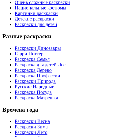
Очень сложные раскраски
Национальные костюмы
Картинки раскраски
Детские раскраски
Раскраски для детей
Разные раскраски
Раскраски Динозавры
Гарри Поттер
Раскраска Семья
Раскраска для детей Лес
Раскраска Дерево
Раскраска Профессии
Раскраски Природа
Русские Народные
Раскраска Посуда
Раскраска Матрешка
Времена года
Раскраски Весна
Раскраски Зима
Раскраски Лето