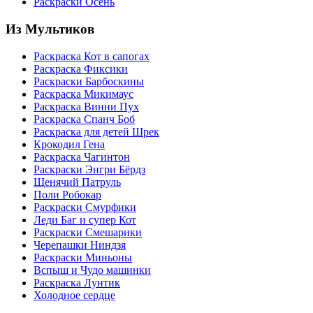
Раскраски Осень
Из Мультиков
Раскраска Кот в сапогах
Раскраска Фиксики
Раскраски Барбоскины
Раскраска Микимаус
Раскраска Винни Пух
Раскраска Спанч Боб
Раскраска для детей Шрек
Крокодил Гена
Раскраска Чагинтон
Раскраски Энгри Бёрдз
Щенячий Патруль
Поли Робокар
Раскраски Смурфики
Леди Баг и супер Кот
Раскраски Смешарики
Черепашки Ниндзя
Раскраски Миньоны
Вспыш и Чудо машинки
Раскраска Лунтик
Холодное сердце