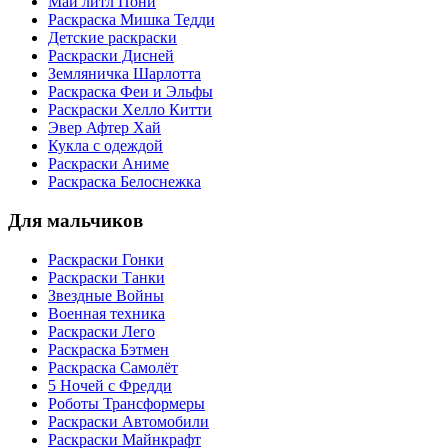
Май литл Пони
Раскраска Мишка Тедди
Детские раскраски
Раскраски Дисней
Земляничка Шарлотта
Раскраска Феи и Эльфы
Раскраски Хелло Китти
Эвер Афтер Хай
Кукла с одеждой
Раскраски Аниме
Раскраска Белоснежка
Для мальчиков
Раскраски Гонки
Раскраски Танки
Звездные Войны
Военная техника
Раскраски Лего
Раскраска Бэтмен
Раскраска Самолёт
5 Ночей с Фредди
Роботы Трансформеры
Раскраски Автомобили
Раскраски Майнкрафт