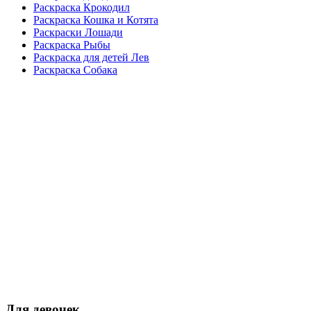
Раскраска Крокодил
Раскраска Кошка и Котята
Раскраски Лошади
Раскраска Рыбы
Раскраска для детей Лев
Раскраска Собака
Для девочек