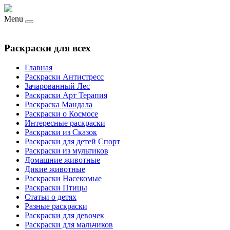
Menu
Раскраски для всех
Главная
Раскраски Антистресс
Зачарованный Лес
Раскраски Арт Терапия
Раскраска Мандала
Раскраски о Космосе
Интересные раскраски
Раскраски из Сказок
Раскраски для детей Спорт
Раскраски из мультиков
Домашние животные
Дикие животные
Раскраски Насекомые
Раскраски Птицы
Статьи о детях
Разные раскраски
Раскраски для девочек
Раскраски для мальчиков