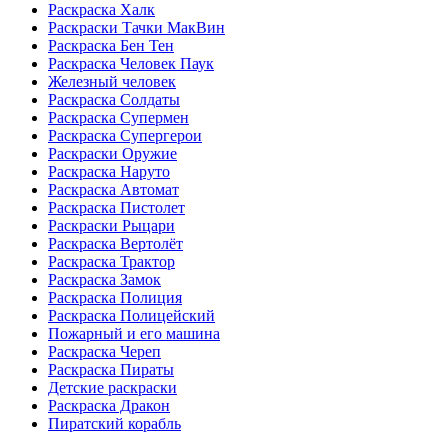
Раскраска Халк
Раскраски Тачки МакВин
Раскраска Бен Тен
Раскраска Человек Паук
Железный человек
Раскраска Солдаты
Раскраска Супермен
Раскраска Супергерои
Раскраски Оружие
Раскраска Наруто
Раскраска Автомат
Раскраска Пистолет
Раскраски Рыцари
Раскраска Вертолёт
Раскраска Трактор
Раскраска Замок
Раскраска Полиция
Раскраска Полицейский
Пожарный и его машина
Раскраска Череп
Раскраска Пираты
Детские раскраски
Раскраска Дракон
Пиратский корабль