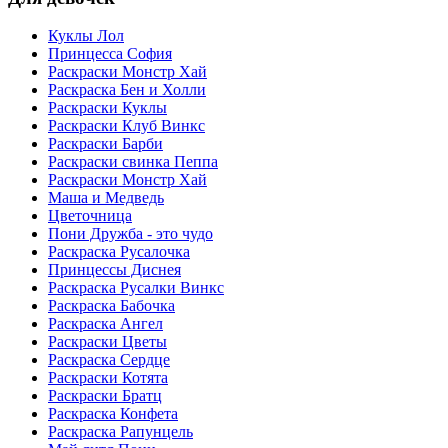
Куклы Лол
Принцесса София
Раскраски Монстр Хай
Раскраска Бен и Холли
Раскраски Куклы
Раскраски Клуб Винкс
Раскраски Барби
Раскраски свинка Пеппа
Раскраски Монстр Хай
Маша и Медведь
Цветочница
Пони Дружба - это чудо
Раскраска Русалочка
Принцессы Диснея
Раскраска Русалки Винкс
Раскраска Бабочка
Раскраска Ангел
Раскраски Цветы
Раскраска Сердце
Раскраски Котята
Раскраски Братц
Раскраска Конфета
Раскраска Рапунцель