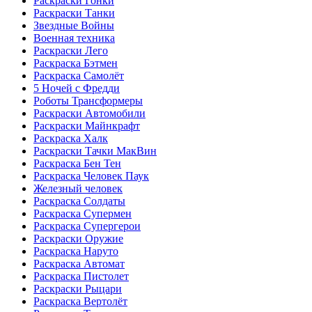
Раскраски Гонки
Раскраски Танки
Звездные Войны
Военная техника
Раскраски Лего
Раскраска Бэтмен
Раскраска Самолёт
5 Ночей с Фредди
Роботы Трансформеры
Раскраски Автомобили
Раскраски Майнкрафт
Раскраска Халк
Раскраски Тачки МакВин
Раскраска Бен Тен
Раскраска Человек Паук
Железный человек
Раскраска Солдаты
Раскраска Супермен
Раскраска Супергерои
Раскраски Оружие
Раскраска Наруто
Раскраска Автомат
Раскраска Пистолет
Раскраски Рыцари
Раскраска Вертолёт