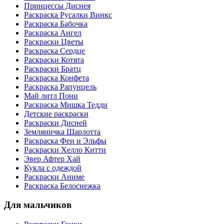
Принцессы Диснея
Раскраска Русалки Винкс
Раскраска Бабочка
Раскраска Ангел
Раскраски Цветы
Раскраска Сердце
Раскраски Котята
Раскраски Братц
Раскраска Конфета
Раскраска Рапунцель
Май литл Пони
Раскраска Мишка Тедди
Детские раскраски
Раскраски Дисней
Земляничка Шарлотта
Раскраска Феи и Эльфы
Раскраски Хелло Китти
Эвер Афтер Хай
Кукла с одеждой
Раскраски Аниме
Раскраска Белоснежка
Для мальчиков