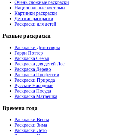
Очень сложные раскраски
Национальные костюмы
Картинки раскраски
Детские раскраски
Раскраски для детей
Разные раскраски
Раскраски Динозавры
Гарри Поттер
Раскраска Семья
Раскраска для детей Лес
Раскраска Дерево
Раскраска Профессии
Раскраски Природа
Русские Народные
Раскраска Посуда
Раскраска Матрешка
Времена года
Раскраски Весна
Раскраски Зима
Раскраски Лето