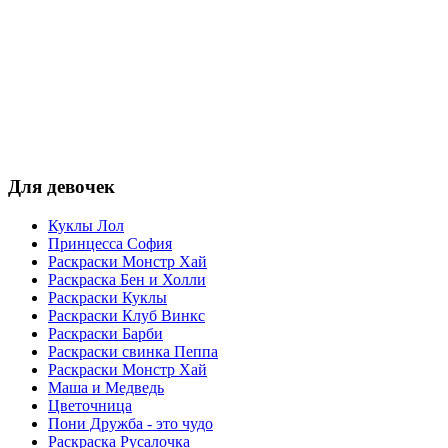
Для девочек
Куклы Лол
Принцесса София
Раскраски Монстр Хай
Раскраска Бен и Холли
Раскраски Куклы
Раскраски Клуб Винкс
Раскраски Барби
Раскраски свинка Пеппа
Раскраски Монстр Хай
Маша и Медведь
Цветочница
Пони Дружба - это чудо
Раскраска Русалочка