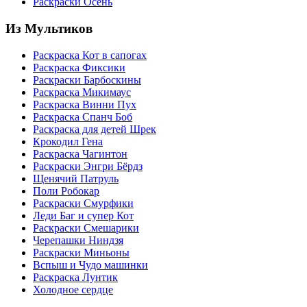
Раскраски Осень
Из Мультиков
Раскраска Кот в сапогах
Раскраска Фиксики
Раскраски Барбоскины
Раскраска Микимаус
Раскраска Винни Пух
Раскраска Спанч Боб
Раскраска для детей Шрек
Крокодил Гена
Раскраска Чагинтон
Раскраски Энгри Бёрдз
Щенячий Патруль
Поли Робокар
Раскраски Смурфики
Леди Баг и супер Кот
Раскраски Смешарики
Черепашки Ниндзя
Раскраски Миньоны
Вспыш и Чудо машинки
Раскраска Лунтик
Холодное сердце