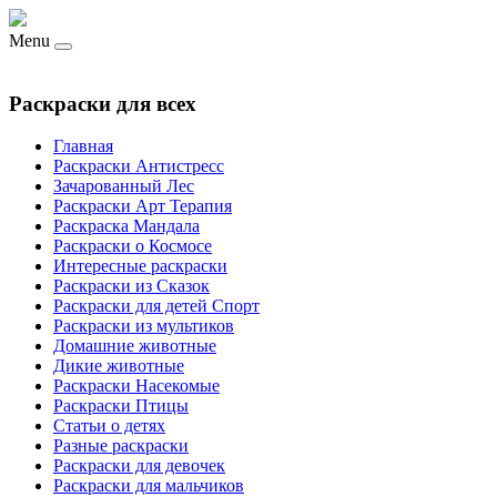
Menu
Раскраски для всех
Главная
Раскраски Антистресс
Зачарованный Лес
Раскраски Арт Терапия
Раскраска Мандала
Раскраски о Космосе
Интересные раскраски
Раскраски из Сказок
Раскраски для детей Спорт
Раскраски из мультиков
Домашние животные
Дикие животные
Раскраски Насекомые
Раскраски Птицы
Статьи о детях
Разные раскраски
Раскраски для девочек
Раскраски для мальчиков