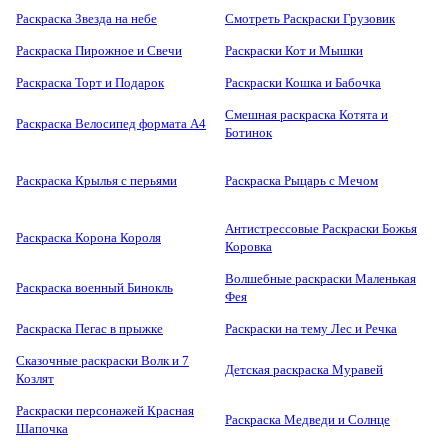
Раскраска Звезда на небе
Смотреть Раскраски Грузовик
Раскраска Пирожное и Свечи
Раскраски Кот и Мышки
Раскраска Торт и Подарок
Раскраски Кошка и Бабочка
Смешная раскраска Котята и
Раскраска Велосипед формата А4
Ботинок
Раскраска Крылья с перьями
Раскраска Рыцарь с Мечом
Антистрессовые Раскраски Божья
Раскраска Корона Короля
Коровка
Волшебные раскраски Маленькая
Раскраска военный Бинокль
Фея
Раскраска Пегас в прыжке
Раскраски на тему Лес и Речка
Сказочные раскраски Волк и 7
Детская раскраска Муравей
Козлят
Раскраски персонажей Красная
Раскраска Медведи и Солнце
Шапочка