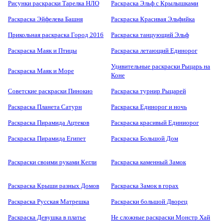
Рисунки раскраски Тарелка НЛО
Раскраска Эльф с Крылышками
Раскраска Эйфелева Башня
Раскраска Красивая Эльфийка
Прикольная раскраска Город 2016
Раскраска танцующий Эльф
Раскраска Маяк и Птицы
Раскраска летающий Единорог
Удивительные раскраски Рыцарь на
Раскраска Маяк и Море
Коне
Советские раскраски Пинокио
Раскраска турнир Рыцарей
Раскраска Планета Сатурн
Раскраска Единорог и ночь
Раскраска Пирамида Ацтеков
Раскраска красивый Единиорог
Раскраска Пирамида Египет
Раскраска Большой Дом
Раскраски своими руками Кегли
Раскраска каменный Замок
Раскраска Крыши разных Домов
Раскраска Замок в горах
Раскраска Русская Матрешка
Раскраски большой Дворец
Раскраска Девушка в платье
Не сложные раскраски Монстр Хай