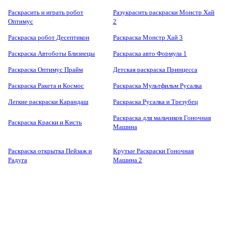
Раскрасить и играть робот
Разукрасить раскраски Монстр Хай
Оптимус
2
Раскраска робот Десептикон
Раскраска Монстр Хай 3
Раскраска Автоботы Близнецы
Раскраска авто Формула 1
Раскраска Оптимус Прайм
Детская раскраска Принцесса
Раскраска Ракета и Космос
Раскраска Мультфильм Русалка
Легкие раскраски Карандаш
Раскраска Русалка и Трезубец
Раскраска для мальчиков Гоночная
Раскраска Краски и Кисть
Машина
Раскраска открытка Пейзаж и
Крутые Раскраски Гоночная
Радуга
Машина 2