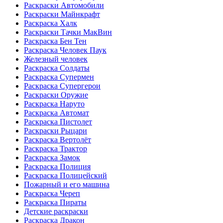
Раскраски Автомобили
Раскраски Майнкрафт
Раскраска Халк
Раскраски Тачки МакВин
Раскраска Бен Тен
Раскраска Человек Паук
Железный человек
Раскраска Солдаты
Раскраска Супермен
Раскраска Супергерои
Раскраски Оружие
Раскраска Наруто
Раскраска Автомат
Раскраска Пистолет
Раскраски Рыцари
Раскраска Вертолёт
Раскраска Трактор
Раскраска Замок
Раскраска Полиция
Раскраска Полицейский
Пожарный и его машина
Раскраска Череп
Раскраска Пираты
Детские раскраски
Раскраска Дракон