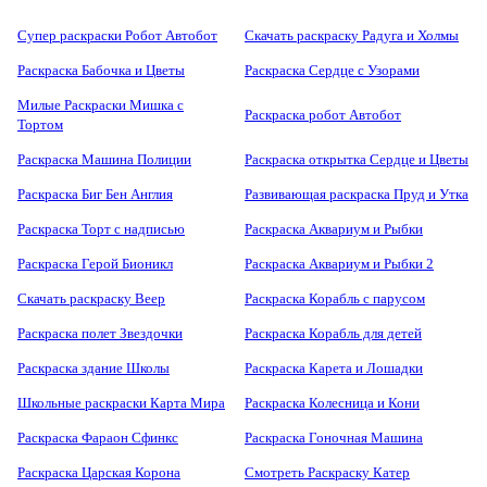
Супер раскраски Робот Автобот
Скачать раскраску Радуга и Холмы
Раскраска Бабочка и Цветы
Раскраска Сердце с Узорами
Милые Раскраски Мишка с
Раскраска робот Автобот
Тортом
Раскраска Машина Полиции
Раскраска открытка Сердце и Цветы
Раскраска Биг Бен Англия
Развивающая раскраска Пруд и Утка
Раскраска Торт с надписью
Раскраска Аквариум и Рыбки
Раскраска Герой Бионикл
Раскраска Аквариум и Рыбки 2
Скачать раскраску Веер
Раскраска Корабль с парусом
Раскраска полет Звездочки
Раскраска Корабль для детей
Раскраска здание Школы
Раскраска Карета и Лошадки
Школьные раскраски Карта Мира
Раскраска Колесница и Кони
Раскраска Фараон Сфинкс
Раскраска Гоночная Машина
Раскраска Царская Корона
Смотреть Раскраску Катер