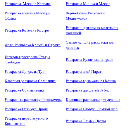
Раскраска Месяц в Колпаке
Раскраска Мишка и Месяц
Раскраска мультик Месяц и
Черно-белые Раскраски
Облака
Медвежонок
Раскраски для самых маленьких
Раскраска Котел на Костре
малышей
Самые лучшие раскраски для
Фото-Раскраска Кремль и Стража
девочек
Интернет раскраска Статуя
Раскраска Кузнечик на траве
Свободы
Раскраска Дождь из Тучи
Раскраска злой Пират
Классная раскраска Солнышко
Раскраска музыкальная Кошка
Раскраска Сон мальчика
Раскраска для детей Зублс
Раскрасить раскраску Фотокамера
Красивые раскраски для девочек
Раскраска Оптимус Прайм
Раскраска Глобус - Земной шар
Раскраска первого умного
Раскраска Эльф и Цветы
Компьютера