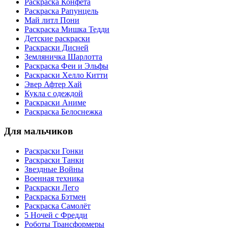
Раскраска Конфета
Раскраска Рапунцель
Май литл Пони
Раскраска Мишка Тедди
Детские раскраски
Раскраски Дисней
Земляничка Шарлотта
Раскраска Феи и Эльфы
Раскраски Хелло Китти
Эвер Афтер Хай
Кукла с одеждой
Раскраски Аниме
Раскраска Белоснежка
Для мальчиков
Раскраски Гонки
Раскраски Танки
Звездные Войны
Военная техника
Раскраски Лего
Раскраска Бэтмен
Раскраска Самолёт
5 Ночей с Фредди
Роботы Трансформеры