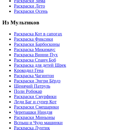
Раскраски Зима
Раскраски Лето
Раскраски Осень
Из Мультиков
Раскраска Кот в сапогах
Раскраска Фиксики
Раскраски Барбоскины
Раскраска Микимаус
Раскраска Винни Пух
Раскраска Спанч Боб
Раскраска для детей Шрек
Крокодил Гена
Раскраска Чагинтон
Раскраски Энгри Бёрдз
Щенячий Патруль
Поли Робокар
Раскраски Смурфики
Леди Баг и супер Кот
Раскраски Смешарики
Черепашки Ниндзя
Раскраски Миньоны
Вспыш и Чудо машинки
Раскраска Лунтик