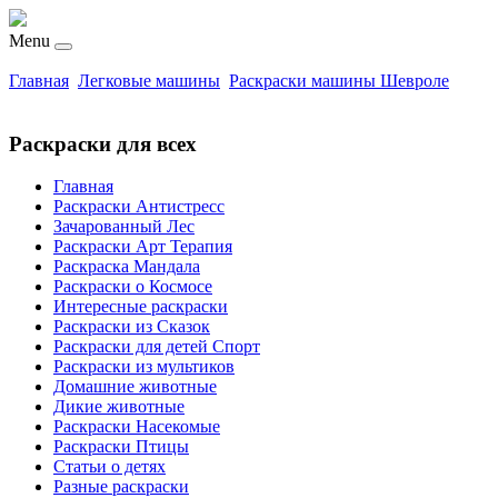
Menu
Главная
Легковые машины
Раскраски машины Шевроле
Раскраски для всех
Главная
Раскраски Антистресс
Зачарованный Лес
Раскраски Арт Терапия
Раскраска Мандала
Раскраски о Космосе
Интересные раскраски
Раскраски из Сказок
Раскраски для детей Спорт
Раскраски из мультиков
Домашние животные
Дикие животные
Раскраски Насекомые
Раскраски Птицы
Статьи о детях
Разные раскраски