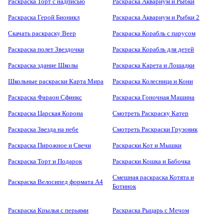
Раскраска Торт с надписью
Раскраска Аквариум и Рыбки
Раскраска Герой Бионикл
Раскраска Аквариум и Рыбки 2
Скачать раскраску Веер
Раскраска Корабль с парусом
Раскраска полет Звездочки
Раскраска Корабль для детей
Раскраска здание Школы
Раскраска Карета и Лошадки
Школьные раскраски Карта Мира
Раскраска Колесница и Кони
Раскраска Фараон Сфинкс
Раскраска Гоночная Машина
Раскраска Царская Корона
Смотреть Раскраску Катер
Раскраска Звезда на небе
Смотреть Раскраски Грузовик
Раскраска Пирожное и Свечи
Раскраски Кот и Мышки
Раскраска Торт и Подарок
Раскраски Кошка и Бабочка
Смешная раскраска Котята и
Раскраска Велосипед формата А4
Ботинок
Раскраска Крылья с перьями
Раскраска Рыцарь с Мечом