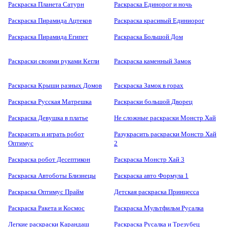
Раскраска Планета Сатурн
Раскраска Единорог и ночь
Раскраска Пирамида Ацтеков
Раскраска красивый Единиорог
Раскраска Пирамида Египет
Раскраска Большой Дом
Раскраски своими руками Кегли
Раскраска каменный Замок
Раскраска Крыши разных Домов
Раскраска Замок в горах
Раскраска Русская Матрешка
Раскраски большой Дворец
Раскраска Девушка в платье
Не сложные раскраски Монстр Хай
Раскрасить и играть робот
Разукрасить раскраски Монстр Хай
Оптимус
2
Раскраска робот Десептикон
Раскраска Монстр Хай 3
Раскраска Автоботы Близнецы
Раскраска авто Формула 1
Раскраска Оптимус Прайм
Детская раскраска Принцесса
Раскраска Ракета и Космос
Раскраска Мультфильм Русалка
Легкие раскраски Карандаш
Раскраска Русалка и Трезубец