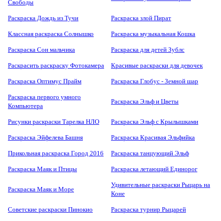
Свободы
Раскраска Дождь из Тучи
Раскраска злой Пират
Классная раскраска Солнышко
Раскраска музыкальная Кошка
Раскраска Сон мальчика
Раскраска для детей Зублс
Раскрасить раскраску Фотокамера
Красивые раскраски для девочек
Раскраска Оптимус Прайм
Раскраска Глобус - Земной шар
Раскраска первого умного
Раскраска Эльф и Цветы
Компьютера
Рисунки раскраски Тарелка НЛО
Раскраска Эльф с Крылышками
Раскраска Эйфелева Башня
Раскраска Красивая Эльфийка
Прикольная раскраска Город 2016
Раскраска танцующий Эльф
Раскраска Маяк и Птицы
Раскраска летающий Единорог
Удивительные раскраски Рыцарь на
Раскраска Маяк и Море
Коне
Советские раскраски Пинокио
Раскраска турнир Рыцарей