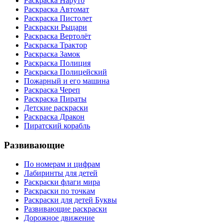
Раскраска Наруто
Раскраска Автомат
Раскраска Пистолет
Раскраски Рыцари
Раскраска Вертолёт
Раскраска Трактор
Раскраска Замок
Раскраска Полиция
Раскраска Полицейский
Пожарный и его машина
Раскраска Череп
Раскраска Пираты
Детские раскраски
Раскраска Дракон
Пиратский корабль
Развивающие
По номерам и цифрам
Лабиринты для детей
Раскраски флаги мира
Раскраски по точкам
Раскраски для детей Буквы
Развивающие раскраски
Дорожное движение