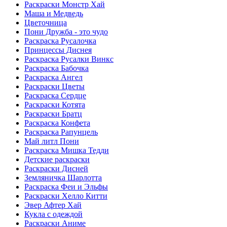
Раскраски Монстр Хай
Маша и Медведь
Цветочница
Пони Дружба - это чудо
Раскраска Русалочка
Принцессы Диснея
Раскраска Русалки Винкс
Раскраска Бабочка
Раскраска Ангел
Раскраски Цветы
Раскраска Сердце
Раскраски Котята
Раскраски Братц
Раскраска Конфета
Раскраска Рапунцель
Май литл Пони
Раскраска Мишка Тедди
Детские раскраски
Раскраски Дисней
Земляничка Шарлотта
Раскраска Феи и Эльфы
Раскраски Хелло Китти
Эвер Афтер Хай
Кукла с одеждой
Раскраски Аниме