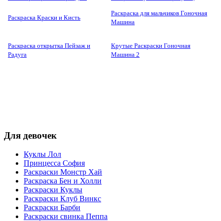
Раскраска для мальчиков Гоночная
Раскраска Краски и Кисть
Машина
Раскраска открытка Пейзаж и
Крутые Раскраски Гоночная
Радуга
Машина 2
Для девочек
Куклы Лол
Принцесса София
Раскраски Монстр Хай
Раскраска Бен и Холли
Раскраски Куклы
Раскраски Клуб Винкс
Раскраски Барби
Раскраски свинка Пеппа