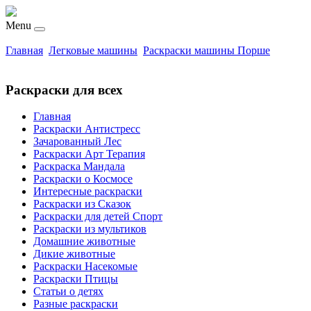
Menu
Главная
Легковые машины
Раскраски машины Порше
Раскраски для всех
Главная
Раскраски Антистресс
Зачарованный Лес
Раскраски Арт Терапия
Раскраска Мандала
Раскраски о Космосе
Интересные раскраски
Раскраски из Сказок
Раскраски для детей Спорт
Раскраски из мультиков
Домашние животные
Дикие животные
Раскраски Насекомые
Раскраски Птицы
Статьи о детях
Разные раскраски