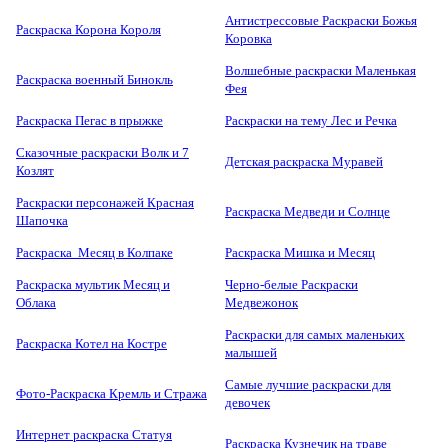
Антистрессовые Раскраски Божья
Раскраска Корона Короля
Коровка
Волшебные раскраски Маленькая
Раскраска военный Бинокль
Фея
Раскраска Пегас в прыжке
Раскраски на тему Лес и Речка
Сказочные раскраски Волк и 7
Детская раскраска Муравей
Козлят
Раскраски персонажей Красная
Раскраска Медведи и Солнце
Шапочка
Раскраска Месяц в Колпаке
Раскраска Мишка и Месяц
Раскраска мультик Месяц и
Черно-белые Раскраски
Облака
Медвежонок
Раскраски для самых маленьких
Раскраска Котел на Костре
малышей
Самые лучшие раскраски для
Фото-Раскраска Кремль и Стража
девочек
Интернет раскраска Статуя
Раскраска Кузнечик на траве