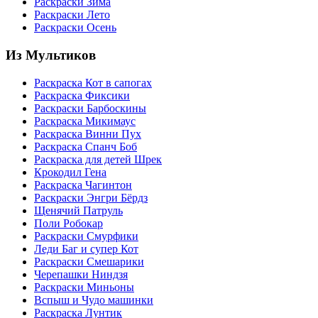
Раскраски Зима
Раскраски Лето
Раскраски Осень
Из Мультиков
Раскраска Кот в сапогах
Раскраска Фиксики
Раскраски Барбоскины
Раскраска Микимаус
Раскраска Винни Пух
Раскраска Спанч Боб
Раскраска для детей Шрек
Крокодил Гена
Раскраска Чагинтон
Раскраски Энгри Бёрдз
Щенячий Патруль
Поли Робокар
Раскраски Смурфики
Леди Баг и супер Кот
Раскраски Смешарики
Черепашки Ниндзя
Раскраски Миньоны
Вспыш и Чудо машинки
Раскраска Лунтик