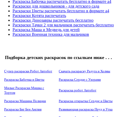
Раскраска Бабочка распечатать бесплатно в формате а4
Раскраски для дошкольников - для детского сада
Раскраски Цветы распечатать бесплатно в формате а4
Раскраски Котята распечатать
Раскраски Динозавры распечатать бесплатно
Раскраски Тачки 2 для мальчиков распечатать бесплатно
Раскраска Маша и Медведь для детей
Раскраски Военная техника для мальчиков
Подборка детских раскрасок по ссылкам ниже . . .
Супер раскраски Робот Автобот
Скачать раскраску Радуга и Холмы
Раскраска Бабочка и Цветы
Раскраска Сердце с Узорами
Милые Раскраски Мишка с
Раскраска робот Автобот
Тортом
Раскраска Машина Полиции
Раскраска открытка Сердце и Цветы
Раскраска Биг Бен Англия
Развивающая раскраска Пруд и Утка