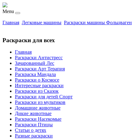
Menu
Главная
Легковые машины
Раскраски машины Фольцваген
Раскраски для всех
Главная
Раскраски Антистресс
Зачарованный Лес
Раскраски Арт Терапия
Раскраска Мандала
Раскраски о Космосе
Интересные раскраски
Раскраски из Сказок
Раскраски для детей Спорт
Раскраски из мультиков
Домашние животные
Дикие животные
Раскраски Насекомые
Раскраски Птицы
Статьи о детях
Разные раскраски