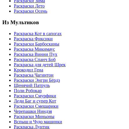
Раскраски Зима
Раскраски Лето
Раскраски Осень
Из Мультиков
Раскраска Кот в сапогах
Раскраска Фиксики
Раскраски Барбоскины
Раскраска Микимаус
Раскраска Винни Пух
Раскраска Спанч Боб
Раскраска для детей Шрек
Крокодил Гена
Раскраска Чагинтон
Раскраски Энгри Бёрдз
Щенячий Патруль
Поли Робокар
Раскраски Смурфики
Леди Баг и супер Кот
Раскраски Смешарики
Черепашки Ниндзя
Раскраски Миньоны
Вспыш и Чудо машинки
Раскраска Лунтик