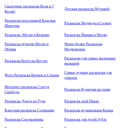
Сказочные раскраски Волк и 7
Детская раскраска Муравей
Козлят
Раскраски персонажей Красная
Раскраска Медведи и Солнце
Шапочка
Раскраска Месяц в Колпаке
Раскраска Мишка и Месяц
Раскраска мультик Месяц и
Черно-белые Раскраски
Облака
Медвежонок
Раскраски для самых маленьких
Раскраска Котел на Костре
малышей
Самые лучшие раскраски для
Фото-Раскраска Кремль и Стража
девочек
Интернет раскраска Статуя
Раскраска Кузнечик на траве
Свободы
Раскраска Дождь из Тучи
Раскраска злой Пират
Классная раскраска Солнышко
Раскраска музыкальная Кошка
Раскраска Сон мальчика
Раскраска для детей Зублс