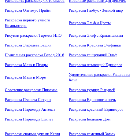
Раскрасить раскраску Фотокамера
Красивые раскраски для девочек
Раскраска Оптимус Прайм
Раскраска Глобус - Земной шар
Раскраска первого умного
Раскраска Эльф и Цветы
Компьютера
Рисунки раскраски Тарелка НЛО
Раскраска Эльф с Крылышками
Раскраска Эйфелева Башня
Раскраска Красивая Эльфийка
Прикольная раскраска Город 2016
Раскраска танцующий Эльф
Раскраска Маяк и Птицы
Раскраска летающий Единорог
Удивительные раскраски Рыцарь на
Раскраска Маяк и Море
Коне
Советские раскраски Пинокио
Раскраска турнир Рыцарей
Раскраска Планета Сатурн
Раскраска Единорог и ночь
Раскраска Пирамида Ацтеков
Раскраска красивый Единиорог
Раскраска Пирамида Египет
Раскраска Большой Дом
Раскраски своими руками Кегли
Раскраска каменный Замок