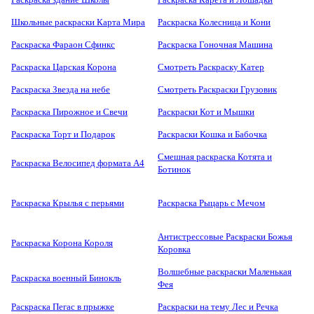
Школьные раскраски Карта Мира
Раскраска Колесница и Кони
Раскраска Фараон Сфинкс
Раскраска Гоночная Машина
Раскраска Царская Корона
Смотреть Раскраску Катер
Раскраска Звезда на небе
Смотреть Раскраски Грузовик
Раскраска Пирожное и Свечи
Раскраски Кот и Мышки
Раскраска Торт и Подарок
Раскраски Кошка и Бабочка
Смешная раскраска Котята и
Раскраска Велосипед формата А4
Ботинок
Раскраска Крылья с перьями
Раскраска Рыцарь с Мечом
Антистрессовые Раскраски Божья
Раскраска Корона Короля
Коровка
Волшебные раскраски Маленькая
Раскраска военный Бинокль
Фея
Раскраска Пегас в прыжке
Раскраски на тему Лес и Речка