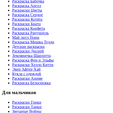
Раскраска Бабочка
Раскраска Ангел
Раскраски Цветы
Раскраска Сердце
Раскраски Котята
Раскраски Братц
Раскраска Конфета
Раскраска Рапунцель
Май литл Пони
Раскраска Мишка Тедди
Детские раскраски
Раскраски Дисней
Земляничка Шарлотта
Раскраска Феи и Эльфы
Раскраски Хелло Китти
Эвер Афтер Хай
Кукла с одеждой
Раскраски Аниме
Раскраска Белоснежка
Для мальчиков
Раскраски Гонки
Раскраски Танки
Звездные Войны