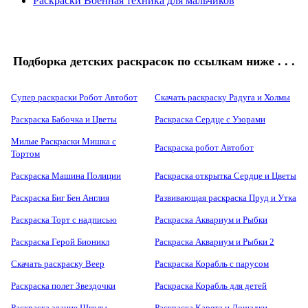
Раскраски Военная техника для мальчиков
Подборка детских раскрасок по ссылкам ниже . . .
Супер раскраски Робот Автобот
Скачать раскраску Радуга и Холмы
Раскраска Бабочка и Цветы
Раскраска Сердце с Узорами
Милые Раскраски Мишка с
Раскраска робот Автобот
Тортом
Раскраска Машина Полиции
Раскраска открытка Сердце и Цветы
Раскраска Биг Бен Англия
Развивающая раскраска Пруд и Утка
Раскраска Торт с надписью
Раскраска Аквариум и Рыбки
Раскраска Герой Бионикл
Раскраска Аквариум и Рыбки 2
Скачать раскраску Веер
Раскраска Корабль с парусом
Раскраска полет Звездочки
Раскраска Корабль для детей
Раскраска здание Школы
Раскраска Карета и Лошадки