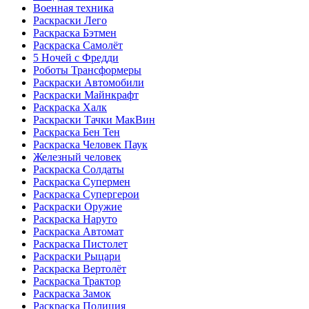
Военная техника
Раскраски Лего
Раскраска Бэтмен
Раскраска Самолёт
5 Ночей с Фредди
Роботы Трансформеры
Раскраски Автомобили
Раскраски Майнкрафт
Раскраска Халк
Раскраски Тачки МакВин
Раскраска Бен Тен
Раскраска Человек Паук
Железный человек
Раскраска Солдаты
Раскраска Супермен
Раскраска Супергерои
Раскраски Оружие
Раскраска Наруто
Раскраска Автомат
Раскраска Пистолет
Раскраски Рыцари
Раскраска Вертолёт
Раскраска Трактор
Раскраска Замок
Раскраска Полиция