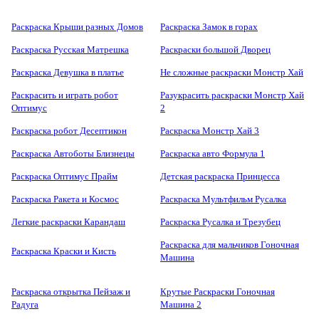
Раскраска Крыши разных Домов
Раскраска Замок в горах
Раскраска Русская Матрешка
Раскраски большой Дворец
Раскраска Девушка в платье
Не сложные раскраски Монстр Хай
Раскрасить и играть робот
Разукрасить раскраски Монстр Хай
Оптимус
2
Раскраска робот Десептикон
Раскраска Монстр Хай 3
Раскраска Автоботы Близнецы
Раскраска авто Формула 1
Раскраска Оптимус Прайм
Детская раскраска Принцесса
Раскраска Ракета и Космос
Раскраска Мультфильм Русалка
Легкие раскраски Карандаш
Раскраска Русалка и Трезубец
Раскраска для мальчиков Гоночная
Раскраска Краски и Кисть
Машина
Раскраска открытка Пейзаж и
Крутые Раскраски Гоночная
Радуга
Машина 2