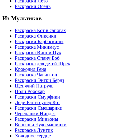
Раскраски Лето
Раскраски Осень
Из Мультиков
Раскраска Кот в сапогах
Раскраска Фиксики
Раскраски Барбоскины
Раскраска Микимаус
Раскраска Винни Пух
Раскраска Спанч Боб
Раскраска для детей Шрек
Крокодил Гена
Раскраска Чагинтон
Раскраски Энгри Бёрдз
Щенячий Патруль
Поли Робокар
Раскраски Смурфики
Леди Баг и супер Кот
Раскраски Смешарики
Черепашки Ниндзя
Раскраски Миньоны
Вспыш и Чудо машинки
Раскраска Лунтик
Холодное сердце