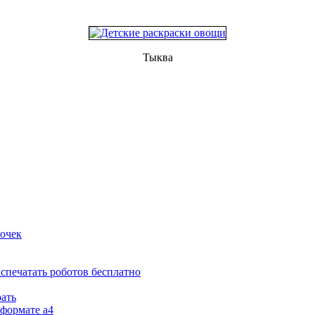
Тыква
вочек
аспечатать роботов бесплатно
рать
 формате а4