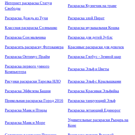
Интернет раскраска Статуя
Раскраска Кузнечик на траве
Свободы
Раскраска Дождь из Тучи
Раскраска злой Пират
Классная раскраска Солнышко
Раскраска музыкальная Кошка
Раскраска Сон мальчика
Раскраска для детей Зублс
Раскрасить раскраску Фотокамера
Красивые раскраски для девочек
Раскраска Оптимус Прайм
Раскраска Глобус - Земной шар
Раскраска первого умного
Раскраска Эльф и Цветы
Компьютера
Рисунки раскраски Тарелка НЛО
Раскраска Эльф с Крылышками
Раскраска Эйфелева Башня
Раскраска Красивая Эльфийка
Прикольная раскраска Город 2016
Раскраска танцующий Эльф
Раскраска Маяк и Птицы
Раскраска летающий Единорог
Удивительные раскраски Рыцарь на
Раскраска Маяк и Море
Коне
Советские раскраски Пинокио
Раскраска турнир Рыцарей