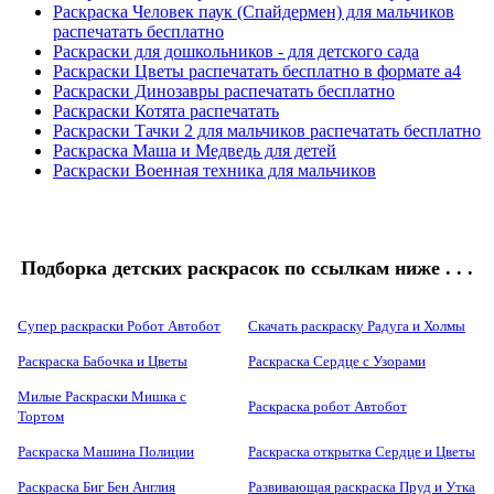
Раскраска Человек паук (Спайдермен) для мальчиков
распечатать бесплатно
Раскраски для дошкольников - для детского сада
Раскраски Цветы распечатать бесплатно в формате а4
Раскраски Динозавры распечатать бесплатно
Раскраски Котята распечатать
Раскраски Тачки 2 для мальчиков распечатать бесплатно
Раскраска Маша и Медведь для детей
Раскраски Военная техника для мальчиков
Подборка детских раскрасок по ссылкам ниже . . .
Супер раскраски Робот Автобот
Скачать раскраску Радуга и Холмы
Раскраска Бабочка и Цветы
Раскраска Сердце с Узорами
Милые Раскраски Мишка с
Раскраска робот Автобот
Тортом
Раскраска Машина Полиции
Раскраска открытка Сердце и Цветы
Раскраска Биг Бен Англия
Развивающая раскраска Пруд и Утка