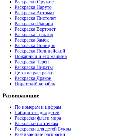
Раскраски Оружие
Раскраска Наруто
Раскраска Автомат
Раскраска Пистолет
Раскраски Рыцари
Раскраска Вертолёт
Раскраска Трактор
Раскраска Замок
Раскраска Полиция
Раскраска Полицейский
Пожарный и его машина
Раскраска Череп
Раскраска Пираты
Детские раскраски
Раскраска Дракон
Пиратский корабль
Развивающие
По номерам и цифрам
Лабиринты для детей
Раскраски флаги мира
Раскраски по точкам
Раскраски для детей Буквы
Развивающие раскраски