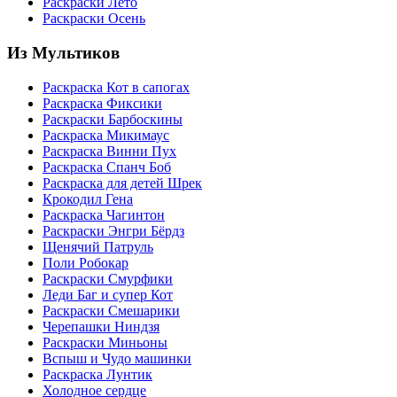
Раскраски Лето
Раскраски Осень
Из Мультиков
Раскраска Кот в сапогах
Раскраска Фиксики
Раскраски Барбоскины
Раскраска Микимаус
Раскраска Винни Пух
Раскраска Спанч Боб
Раскраска для детей Шрек
Крокодил Гена
Раскраска Чагинтон
Раскраски Энгри Бёрдз
Щенячий Патруль
Поли Робокар
Раскраски Смурфики
Леди Баг и супер Кот
Раскраски Смешарики
Черепашки Ниндзя
Раскраски Миньоны
Вспыш и Чудо машинки
Раскраска Лунтик
Холодное сердце