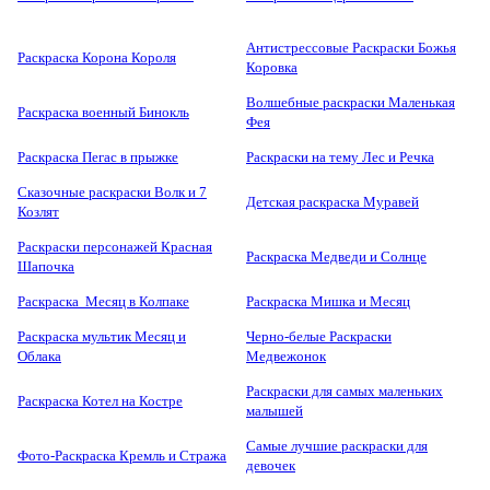
Антистрессовые Раскраски Божья
Раскраска Корона Короля
Коровка
Волшебные раскраски Маленькая
Раскраска военный Бинокль
Фея
Раскраска Пегас в прыжке
Раскраски на тему Лес и Речка
Сказочные раскраски Волк и 7
Детская раскраска Муравей
Козлят
Раскраски персонажей Красная
Раскраска Медведи и Солнце
Шапочка
Раскраска Месяц в Колпаке
Раскраска Мишка и Месяц
Раскраска мультик Месяц и
Черно-белые Раскраски
Облака
Медвежонок
Раскраски для самых маленьких
Раскраска Котел на Костре
малышей
Самые лучшие раскраски для
Фото-Раскраска Кремль и Стража
девочек