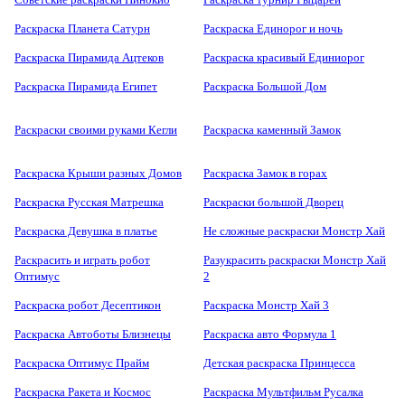
Раскраска Планета Сатурн
Раскраска Единорог и ночь
Раскраска Пирамида Ацтеков
Раскраска красивый Единиорог
Раскраска Пирамида Египет
Раскраска Большой Дом
Раскраски своими руками Кегли
Раскраска каменный Замок
Раскраска Крыши разных Домов
Раскраска Замок в горах
Раскраска Русская Матрешка
Раскраски большой Дворец
Раскраска Девушка в платье
Не сложные раскраски Монстр Хай
Раскрасить и играть робот
Разукрасить раскраски Монстр Хай
Оптимус
2
Раскраска робот Десептикон
Раскраска Монстр Хай 3
Раскраска Автоботы Близнецы
Раскраска авто Формула 1
Раскраска Оптимус Прайм
Детская раскраска Принцесса
Раскраска Ракета и Космос
Раскраска Мультфильм Русалка