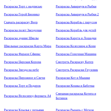
Раскраска Торт с надписью
Раскраска Аквариум и Рыбки
Раскраска Герой Бионикл
Раскраска Аквариум и Рыбки 2
Скачать раскраску Веер
Раскраска Корабль с парусом
Раскраска полет Звездочки
Раскраска Корабль для детей
Раскраска здание Школы
Раскраска Карета и Лошадки
Школьные раскраски Карта Мира
Раскраска Колесница и Кони
Раскраска Фараон Сфинкс
Раскраска Гоночная Машина
Раскраска Царская Корона
Смотреть Раскраску Катер
Раскраска Звезда на небе
Смотреть Раскраски Грузовик
Раскраска Пирожное и Свечи
Раскраски Кот и Мышки
Раскраска Торт и Подарок
Раскраски Кошка и Бабочка
Смешная раскраска Котята и
Раскраска Велосипед формата А4
Ботинок
Раскраска Крылья с перьями
Раскраска Рыцарь с Мечом