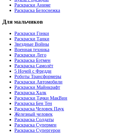
Раскраски Аниме
Раскраска Белоснежка
Для мальчиков
Раскраски Гонки
Раскраски Танки
Звездные Войны
Военная техника
Раскраски Лего
Раскраска Бэтмен
Раскраска Самолёт
5 Ночей с Фредди
Роботы Трансформеры
Раскраски Автомобили
Раскраски Майнкрафт
Раскраска Халк
Раскраски Тачки МакВин
Раскраска Бен Тен
Раскраска Человек Паук
Железный человек
Раскраска Солдаты
Раскраска Супермен
Раскраска Супергерои