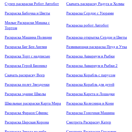
Супер раскраски Робот Автобот
Скачать раскраску Радуга и Холмы
Раскраска Бабочка и Цветы
Раскраска Сердце с Узорами
Милые Раскраски Мишка с
Раскраска робот Автобот
Тортом
Раскраска Машина Полиции
Раскраска открытка Сердце и Цветы
Раскраска Биг Бен Англия
Развивающая раскраска Пруд и Утка
Раскраска Торт с надписью
Раскраска Аквариум и Рыбки
Раскраска Герой Бионикл
Раскраска Аквариум и Рыбки 2
Скачать раскраску Веер
Раскраска Корабль с парусом
Раскраска полет Звездочки
Раскраска Корабль для детей
Раскраска здание Школы
Раскраска Карета и Лошадки
Школьные раскраски Карта Мира
Раскраска Колесница и Кони
Раскраска Фараон Сфинкс
Раскраска Гоночная Машина
Раскраска Царская Корона
Смотреть Раскраску Катер
Раскраска Звезда на небе
Смотреть Раскраски Грузовик