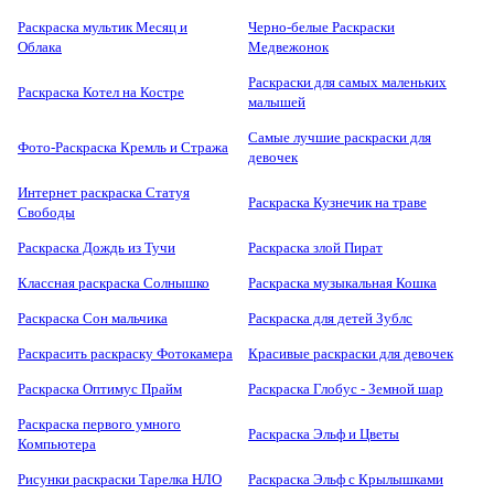
Раскраска мультик Месяц и
Черно-белые Раскраски
Облака
Медвежонок
Раскраски для самых маленьких
Раскраска Котел на Костре
малышей
Самые лучшие раскраски для
Фото-Раскраска Кремль и Стража
девочек
Интернет раскраска Статуя
Раскраска Кузнечик на траве
Свободы
Раскраска Дождь из Тучи
Раскраска злой Пират
Классная раскраска Солнышко
Раскраска музыкальная Кошка
Раскраска Сон мальчика
Раскраска для детей Зублс
Раскрасить раскраску Фотокамера
Красивые раскраски для девочек
Раскраска Оптимус Прайм
Раскраска Глобус - Земной шар
Раскраска первого умного
Раскраска Эльф и Цветы
Компьютера
Рисунки раскраски Тарелка НЛО
Раскраска Эльф с Крылышками