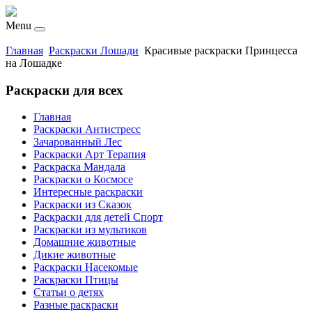
Menu
Главная
Раскраски Лошади
Красивые раскраски Принцесса
на Лошадке
Раскраски для всех
Главная
Раскраски Антистресс
Зачарованный Лес
Раскраски Арт Терапия
Раскраска Мандала
Раскраски о Космосе
Интересные раскраски
Раскраски из Сказок
Раскраски для детей Спорт
Раскраски из мультиков
Домашние животные
Дикие животные
Раскраски Насекомые
Раскраски Птицы
Статьи о детях
Разные раскраски