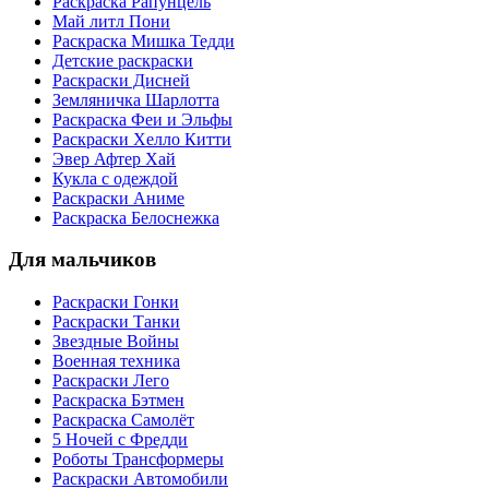
Раскраска Рапунцель
Май литл Пони
Раскраска Мишка Тедди
Детские раскраски
Раскраски Дисней
Земляничка Шарлотта
Раскраска Феи и Эльфы
Раскраски Хелло Китти
Эвер Афтер Хай
Кукла с одеждой
Раскраски Аниме
Раскраска Белоснежка
Для мальчиков
Раскраски Гонки
Раскраски Танки
Звездные Войны
Военная техника
Раскраски Лего
Раскраска Бэтмен
Раскраска Самолёт
5 Ночей с Фредди
Роботы Трансформеры
Раскраски Автомобили