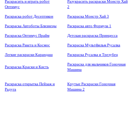
Раскрасить и играть робот
Разукрасить раскраски Монстр Хай
Оптимус
2
Раскраска робот Десептикон
Раскраска Монстр Хай 3
Раскраска Автоботы Близнецы
Раскраска авто Формула 1
Раскраска Оптимус Прайм
Детская раскраска Принцесса
Раскраска Ракета и Космос
Раскраска Мультфильм Русалка
Легкие раскраски Карандаш
Раскраска Русалка и Трезубец
Раскраска для мальчиков Гоночная
Раскраска Краски и Кисть
Машина
Раскраска открытка Пейзаж и
Крутые Раскраски Гоночная
Радуга
Машина 2