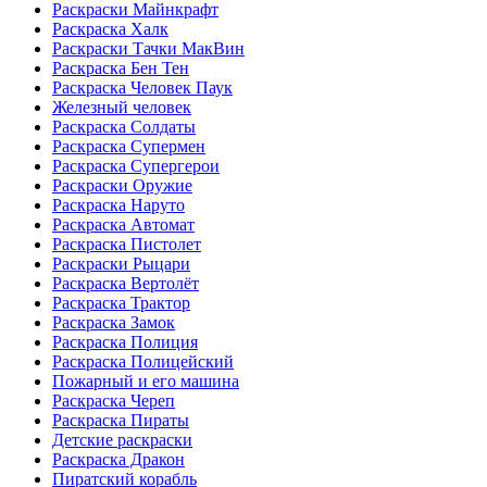
Раскраски Майнкрафт
Раскраска Халк
Раскраски Тачки МакВин
Раскраска Бен Тен
Раскраска Человек Паук
Железный человек
Раскраска Солдаты
Раскраска Супермен
Раскраска Супергерои
Раскраски Оружие
Раскраска Наруто
Раскраска Автомат
Раскраска Пистолет
Раскраски Рыцари
Раскраска Вертолёт
Раскраска Трактор
Раскраска Замок
Раскраска Полиция
Раскраска Полицейский
Пожарный и его машина
Раскраска Череп
Раскраска Пираты
Детские раскраски
Раскраска Дракон
Пиратский корабль