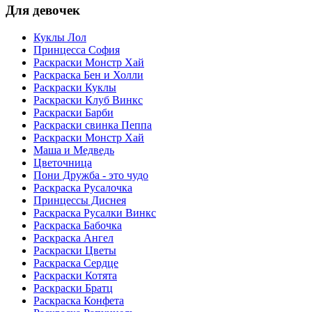
Для девочек
Куклы Лол
Принцесса София
Раскраски Монстр Хай
Раскраска Бен и Холли
Раскраски Куклы
Раскраски Клуб Винкс
Раскраски Барби
Раскраски свинка Пеппа
Раскраски Монстр Хай
Маша и Медведь
Цветочница
Пони Дружба - это чудо
Раскраска Русалочка
Принцессы Диснея
Раскраска Русалки Винкс
Раскраска Бабочка
Раскраска Ангел
Раскраски Цветы
Раскраска Сердце
Раскраски Котята
Раскраски Братц
Раскраска Конфета