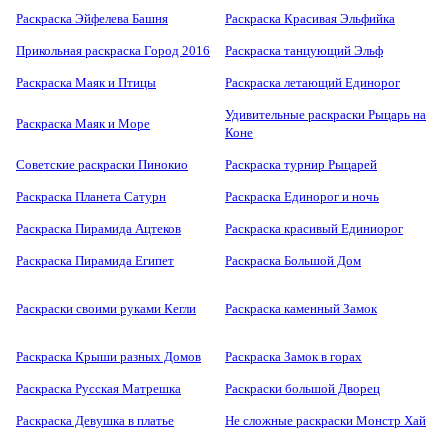
Раскраска Эйфелева Башня
Раскраска Красивая Эльфийка
Прикольная раскраска Город 2016
Раскраска танцующий Эльф
Раскраска Маяк и Птицы
Раскраска летающий Единорог
Удивительные раскраски Рыцарь на
Раскраска Маяк и Море
Коне
Советские раскраски Пинокио
Раскраска турнир Рыцарей
Раскраска Планета Сатурн
Раскраска Единорог и ночь
Раскраска Пирамида Ацтеков
Раскраска красивый Единиорог
Раскраска Пирамида Египет
Раскраска Большой Дом
Раскраски своими руками Кегли
Раскраска каменный Замок
Раскраска Крыши разных Домов
Раскраска Замок в горах
Раскраска Русская Матрешка
Раскраски большой Дворец
Раскраска Девушка в платье
Не сложные раскраски Монстр Хай