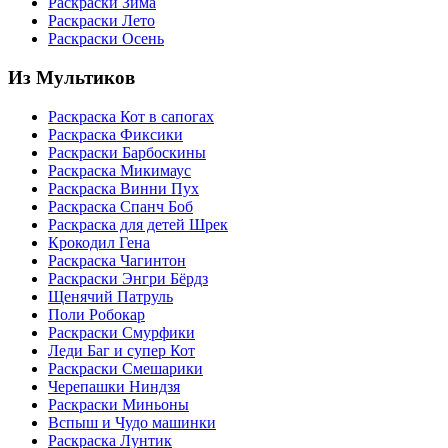
Раскраски Зима
Раскраски Лето
Раскраски Осень
Из Мультиков
Раскраска Кот в сапогах
Раскраска Фиксики
Раскраски Барбоскины
Раскраска Микимаус
Раскраска Винни Пух
Раскраска Спанч Боб
Раскраска для детей Шрек
Крокодил Гена
Раскраска Чагинтон
Раскраски Энгри Бёрдз
Щенячий Патруль
Поли Робокар
Раскраски Смурфики
Леди Баг и супер Кот
Раскраски Смешарики
Черепашки Ниндзя
Раскраски Миньоны
Вспыш и Чудо машинки
Раскраска Лунтик