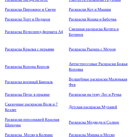
Раскраска Пирожное и Свечи
Раскраски Кот и Мышки
Раскраска Торт и Подарок
Раскраски Кошка и Бабочка
Смешная раскраска Котята и
Раскраска Велосипед формата А4
Ботинок
Раскраска Крылья с перьями
Раскраска Рыцарь с Мечом
Антистрессовые Раскраски Божья
Раскраска Корона Короля
Коровка
Волшебные раскраски Маленькая
Раскраска военный Бинокль
Фея
Раскраска Пегас в прыжке
Раскраски на тему Лес и Речка
Сказочные раскраски Волк и 7
Детская раскраска Муравей
Козлят
Раскраски персонажей Красная
Раскраска Медведи и Солнце
Шапочка
Раскраска Месяц в Колпаке
Раскраска Мишка и Месяц