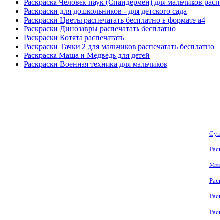
Раскраска Человек паук (Спайдермен) для мальчиков расп
Раскраски для дошкольников - для детского сада
Раскраски Цветы распечатать бесплатно в формате а4
Раскраски Динозавры распечатать бесплатно
Раскраски Котята распечатать
Раскраски Тачки 2 для мальчиков распечатать бесплатно
Раскраска Маша и Медведь для детей
Раскраски Военная техника для мальчиков
Суп
Рас
Мил
Рас
Рас
Рас