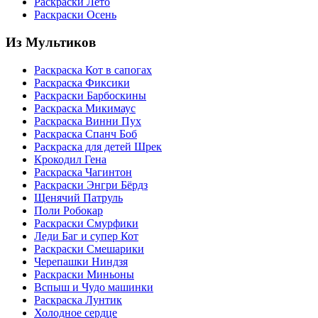
Раскраски Лето
Раскраски Осень
Из Мультиков
Раскраска Кот в сапогах
Раскраска Фиксики
Раскраски Барбоскины
Раскраска Микимаус
Раскраска Винни Пух
Раскраска Спанч Боб
Раскраска для детей Шрек
Крокодил Гена
Раскраска Чагинтон
Раскраски Энгри Бёрдз
Щенячий Патруль
Поли Робокар
Раскраски Смурфики
Леди Баг и супер Кот
Раскраски Смешарики
Черепашки Ниндзя
Раскраски Миньоны
Вспыш и Чудо машинки
Раскраска Лунтик
Холодное сердце