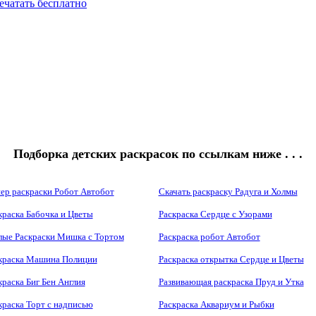
ечатать бесплатно
Подборка детских раскрасок по ссылкам ниже . . .
ер раскраски Робот Автобот
Скачать раскраску Радуга и Холмы
краска Бабочка и Цветы
Раскраска Сердце с Узорами
ые Раскраски Мишка с Тортом
Раскраска робот Автобот
краска Машина Полиции
Раскраска открытка Сердце и Цветы
краска Биг Бен Англия
Развивающая раскраска Пруд и Утка
краска Торт с надписью
Раскраска Аквариум и Рыбки