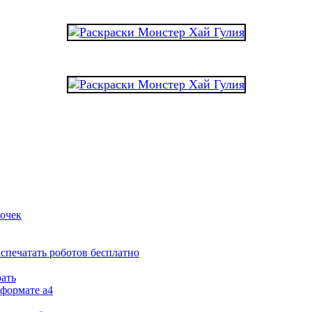
вочек
аспечатать роботов бесплатно
рать
 формате а4