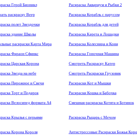
краска Герой Бионикл
Раскраска Аквариум и Рыбки 2
чать раскраску Веер
Раскраска Корабль с парусом
краска полет Звездочки
Раскраска Корабль для детей
краска здание Школы
Раскраска Карета и Лошадки
льные раскраски Карта Мира
Раскраска Колесница и Кони
краска Фараон Сфинкс
Раскраска Гоночная Машина
краска Царская Корона
Смотреть Раскраску Катер
краска Звезда на небе
Смотреть Раскраски Грузовик
краска Пирожное и Свечи
Раскраски Кот и Мышки
краска Торт и Подарок
Раскраски Кошка и Бабочка
краска Велосипед формата А4
Смешная раскраска Котята и Ботинок
краска Крылья с перьями
Раскраска Рыцарь с Мечом
краска Корона Короля
Антистрессовые Раскраски Божья Коро