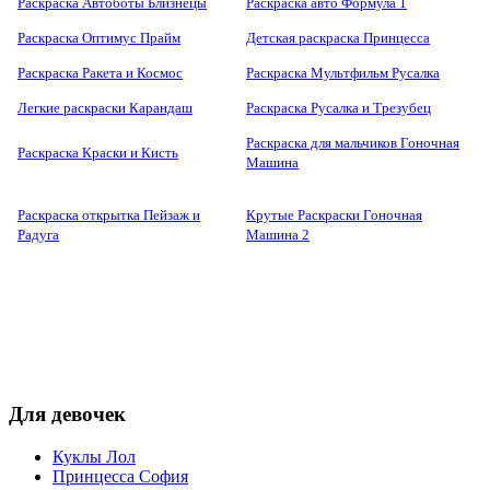
Раскраска Автоботы Близнецы
Раскраска авто Формула 1
Раскраска Оптимус Прайм
Детская раскраска Принцесса
Раскраска Ракета и Космос
Раскраска Мультфильм Русалка
Легкие раскраски Карандаш
Раскраска Русалка и Трезубец
Раскраска для мальчиков Гоночная
Раскраска Краски и Кисть
Машина
Раскраска открытка Пейзаж и
Крутые Раскраски Гоночная
Радуга
Машина 2
Для девочек
Куклы Лол
Принцесса София