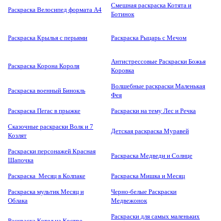
Смешная раскраска Котята и
Раскраска Велосипед формата А4
Ботинок
Раскраска Крылья с перьями
Раскраска Рыцарь с Мечом
Антистрессовые Раскраски Божья
Раскраска Корона Короля
Коровка
Волшебные раскраски Маленькая
Раскраска военный Бинокль
Фея
Раскраска Пегас в прыжке
Раскраски на тему Лес и Речка
Сказочные раскраски Волк и 7
Детская раскраска Муравей
Козлят
Раскраски персонажей Красная
Раскраска Медведи и Солнце
Шапочка
Раскраска Месяц в Колпаке
Раскраска Мишка и Месяц
Раскраска мультик Месяц и
Черно-белые Раскраски
Облака
Медвежонок
Раскраски для самых маленьких
Раскраска Котел на Костре