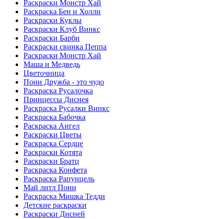
Раскраски Монстр Хай
Раскраска Бен и Холли
Раскраски Куклы
Раскраски Клуб Винкс
Раскраски Барби
Раскраски свинка Пеппа
Раскраски Монстр Хай
Маша и Медведь
Цветочница
Пони Дружба - это чудо
Раскраска Русалочка
Принцессы Диснея
Раскраска Русалки Винкс
Раскраска Бабочка
Раскраска Ангел
Раскраски Цветы
Раскраска Сердце
Раскраски Котята
Раскраски Братц
Раскраска Конфета
Раскраска Рапунцель
Май литл Пони
Раскраска Мишка Тедди
Детские раскраски
Раскраски Дисней