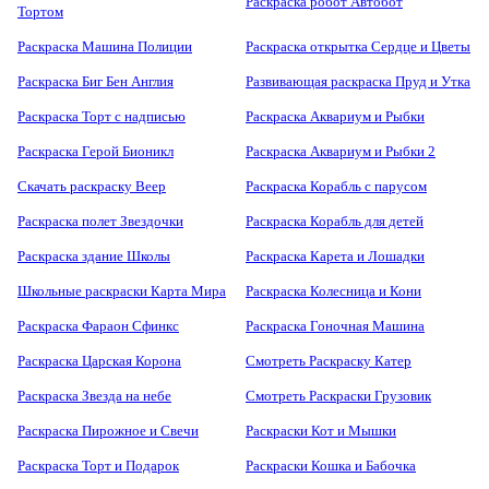
Раскраска робот Автобот
Тортом
Раскраска Машина Полиции
Раскраска открытка Сердце и Цветы
Раскраска Биг Бен Англия
Развивающая раскраска Пруд и Утка
Раскраска Торт с надписью
Раскраска Аквариум и Рыбки
Раскраска Герой Бионикл
Раскраска Аквариум и Рыбки 2
Скачать раскраску Веер
Раскраска Корабль с парусом
Раскраска полет Звездочки
Раскраска Корабль для детей
Раскраска здание Школы
Раскраска Карета и Лошадки
Школьные раскраски Карта Мира
Раскраска Колесница и Кони
Раскраска Фараон Сфинкс
Раскраска Гоночная Машина
Раскраска Царская Корона
Смотреть Раскраску Катер
Раскраска Звезда на небе
Смотреть Раскраски Грузовик
Раскраска Пирожное и Свечи
Раскраски Кот и Мышки
Раскраска Торт и Подарок
Раскраски Кошка и Бабочка