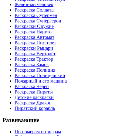
Железный человек
Раскраска Солдаты
Раскраска Супермен
Раскраска Супергерои
Раскраски Оружие
Раскраска Наруто
Раскраска Автомат
Раскраска Пистолет
Раскраски Рыцари
Раскраска Вертолёт
Раскраска Трактор
Раскраска Замок
Раскраска Полиция
Раскраска Полицейский
Пожарный и его машина
Раскраска Череп
Раскраска Пираты
Детские раскраски
Раскраска Дракон
Пиратский корабль
Развивающие
По номерам и цифрам