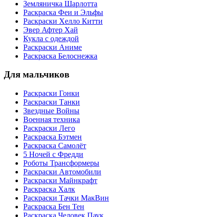
Земляничка Шарлотта
Раскраска Феи и Эльфы
Раскраски Хелло Китти
Эвер Афтер Хай
Кукла с одеждой
Раскраски Аниме
Раскраска Белоснежка
Для мальчиков
Раскраски Гонки
Раскраски Танки
Звездные Войны
Военная техника
Раскраски Лего
Раскраска Бэтмен
Раскраска Самолёт
5 Ночей с Фредди
Роботы Трансформеры
Раскраски Автомобили
Раскраски Майнкрафт
Раскраска Халк
Раскраски Тачки МакВин
Раскраска Бен Тен
Раскраска Человек Паук