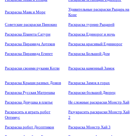
Удивительные раскраски Рыцарь на
Раскраска Маяк и Море
Коне
Советские раскраски Пинокио
Раскраска турнир Рыцарей
Раскраска Планета Сатурн
Раскраска Единорог и ночь
Раскраска Пирамида Ацтеков
Раскраска красивый Единиорог
Раскраска Пирамида Египет
Раскраска Большой Дом
Раскраски своими руками Кегли
Раскраска каменный Замок
Раскраска Крыши разных Домов
Раскраска Замок в горах
Раскраска Русская Матрешка
Раскраски большой Дворец
Раскраска Девушка в платье
Не сложные раскраски Монстр Хай
Раскрасить и играть робот
Разукрасить раскраски Монстр Хай
Оптимус
2
Раскраска робот Десептикон
Раскраска Монстр Хай 3