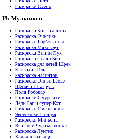
Раскраски Лето
Раскраски Осень
Из Мультиков
Раскраска Кот в сапогах
Раскраска Фиксики
Раскраски Барбоскины
Раскраска Микимаус
Раскраска Винни Пух
Раскраска Спанч Боб
Раскраска для детей Шрек
Крокодил Гена
Раскраска Чагинтон
Раскраски Энгри Бёрдз
Щенячий Патруль
Поли Робокар
Раскраски Смурфики
Леди Баг и супер Кот
Раскраски Смешарики
Черепашки Ниндзя
Раскраски Миньоны
Вспыш и Чудо машинки
Раскраска Лунтик
Холодное сердце