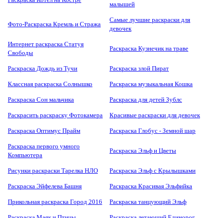
малышей
Самые лучшие раскраски для
Фото-Раскраска Кремль и Стража
девочек
Интернет раскраска Статуя
Раскраска Кузнечик на траве
Свободы
Раскраска Дождь из Тучи
Раскраска злой Пират
Классная раскраска Солнышко
Раскраска музыкальная Кошка
Раскраска Сон мальчика
Раскраска для детей Зублс
Раскрасить раскраску Фотокамера
Красивые раскраски для девочек
Раскраска Оптимус Прайм
Раскраска Глобус - Земной шар
Раскраска первого умного
Раскраска Эльф и Цветы
Компьютера
Рисунки раскраски Тарелка НЛО
Раскраска Эльф с Крылышками
Раскраска Эйфелева Башня
Раскраска Красивая Эльфийка
Прикольная раскраска Город 2016
Раскраска танцующий Эльф
Раскраска Маяк и Птицы
Раскраска летающий Единорог