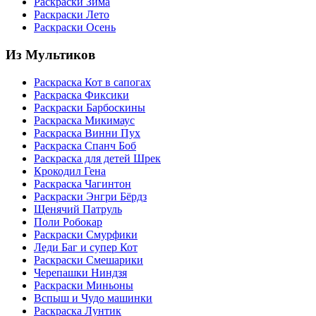
Раскраски Зима
Раскраски Лето
Раскраски Осень
Из Мультиков
Раскраска Кот в сапогах
Раскраска Фиксики
Раскраски Барбоскины
Раскраска Микимаус
Раскраска Винни Пух
Раскраска Спанч Боб
Раскраска для детей Шрек
Крокодил Гена
Раскраска Чагинтон
Раскраски Энгри Бёрдз
Щенячий Патруль
Поли Робокар
Раскраски Смурфики
Леди Баг и супер Кот
Раскраски Смешарики
Черепашки Ниндзя
Раскраски Миньоны
Вспыш и Чудо машинки
Раскраска Лунтик