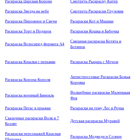
Раскраска Царская Корона
Смотреть Раскраску Катер
Раскраска Звезда на небе
Смотреть Раскраски Грузовик
Раскраска Пирожное и Свечи
Раскраски Кот и Мышки
Раскраска Торт и Подарок
Раскраски Кошка и Бабочка
Смешная раскраска Котята и
Раскраска Велосипед формата А4
Ботинок
Раскраска Крылья с перьями
Раскраска Рыцарь с Мечом
Антистрессовые Раскраски Божья
Раскраска Корона Короля
Коровка
Волшебные раскраски Маленькая
Раскраска военный Бинокль
Фея
Раскраска Пегас в прыжке
Раскраски на тему Лес и Речка
Сказочные раскраски Волк и 7
Детская раскраска Муравей
Козлят
Раскраски персонажей Красная
Раскраска Медведи и Солнце
Шапочка