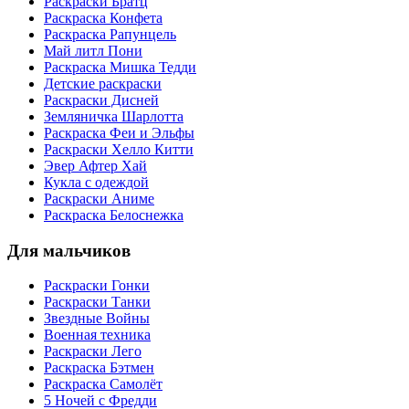
Раскраски Братц
Раскраска Конфета
Раскраска Рапунцель
Май литл Пони
Раскраска Мишка Тедди
Детские раскраски
Раскраски Дисней
Земляничка Шарлотта
Раскраска Феи и Эльфы
Раскраски Хелло Китти
Эвер Афтер Хай
Кукла с одеждой
Раскраски Аниме
Раскраска Белоснежка
Для мальчиков
Раскраски Гонки
Раскраски Танки
Звездные Войны
Военная техника
Раскраски Лего
Раскраска Бэтмен
Раскраска Самолёт
5 Ночей с Фредди