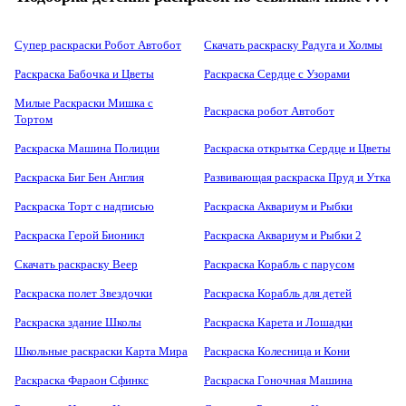
Супер раскраски Робот Автобот
Скачать раскраску Радуга и Холмы
Раскраска Бабочка и Цветы
Раскраска Сердце с Узорами
Милые Раскраски Мишка с
Раскраска робот Автобот
Тортом
Раскраска Машина Полиции
Раскраска открытка Сердце и Цветы
Раскраска Биг Бен Англия
Развивающая раскраска Пруд и Утка
Раскраска Торт с надписью
Раскраска Аквариум и Рыбки
Раскраска Герой Бионикл
Раскраска Аквариум и Рыбки 2
Скачать раскраску Веер
Раскраска Корабль с парусом
Раскраска полет Звездочки
Раскраска Корабль для детей
Раскраска здание Школы
Раскраска Карета и Лошадки
Школьные раскраски Карта Мира
Раскраска Колесница и Кони
Раскраска Фараон Сфинкс
Раскраска Гоночная Машина