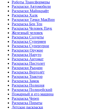
Роботы Трансформеры
Раскраски Автомобили
Раскраски Майнкрафт
Раскраска Халк
Раскраски Тачки МакВин
Раскраска Бен Тен
Раскраска Человек Паук
Железный человек
Раскраска Солдаты
Раскраска Супермен
Раскраска Супергерои
Раскраски Оружие
Раскраска Наруто
Раскраска Автомат
Раскраска Пистолет
Раскраски Рыцари
Раскраска Вертолёт
Раскраска Трактор
Раскраска Замок
Раскраска Полиция
Раскраска Полицейский
Пожарный и его машина
Раскраска Череп
Раскраска Пираты
Детские раскраски