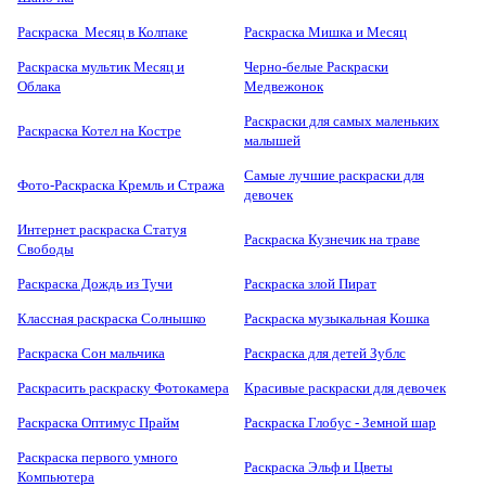
Раскраска Месяц в Колпаке
Раскраска Мишка и Месяц
Раскраска мультик Месяц и
Черно-белые Раскраски
Облака
Медвежонок
Раскраски для самых маленьких
Раскраска Котел на Костре
малышей
Самые лучшие раскраски для
Фото-Раскраска Кремль и Стража
девочек
Интернет раскраска Статуя
Раскраска Кузнечик на траве
Свободы
Раскраска Дождь из Тучи
Раскраска злой Пират
Классная раскраска Солнышко
Раскраска музыкальная Кошка
Раскраска Сон мальчика
Раскраска для детей Зублс
Раскрасить раскраску Фотокамера
Красивые раскраски для девочек
Раскраска Оптимус Прайм
Раскраска Глобус - Земной шар
Раскраска первого умного
Раскраска Эльф и Цветы
Компьютера