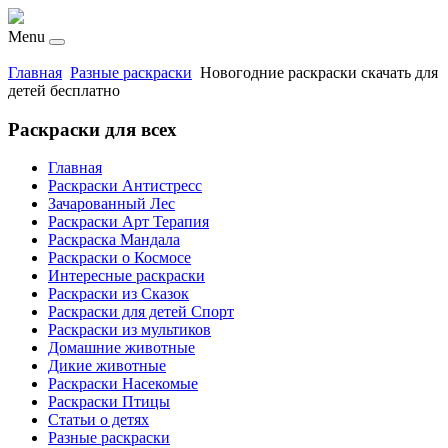
Menu
Главная
Разные раскраски
Новогодние раскраски скачать для
детей бесплатно
Раскраски для всех
Главная
Раскраски Антистресс
Зачарованный Лес
Раскраски Арт Терапия
Раскраска Мандала
Раскраски о Космосе
Интересные раскраски
Раскраски из Сказок
Раскраски для детей Спорт
Раскраски из мультиков
Домашние животные
Дикие животные
Раскраски Насекомые
Раскраски Птицы
Статьи о детях
Разные раскраски