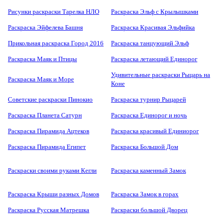
Рисунки раскраски Тарелка НЛО
Раскраска Эльф с Крылышками
Раскраска Эйфелева Башня
Раскраска Красивая Эльфийка
Прикольная раскраска Город 2016
Раскраска танцующий Эльф
Раскраска Маяк и Птицы
Раскраска летающий Единорог
Удивительные раскраски Рыцарь на
Раскраска Маяк и Море
Коне
Советские раскраски Пинокио
Раскраска турнир Рыцарей
Раскраска Планета Сатурн
Раскраска Единорог и ночь
Раскраска Пирамида Ацтеков
Раскраска красивый Единиорог
Раскраска Пирамида Египет
Раскраска Большой Дом
Раскраски своими руками Кегли
Раскраска каменный Замок
Раскраска Крыши разных Домов
Раскраска Замок в горах
Раскраска Русская Матрешка
Раскраски большой Дворец