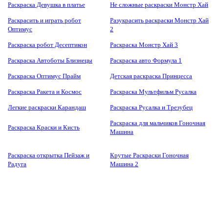
Раскраска Девушка в платье
Не сложные раскраски Монстр Хай
Раскрасить и играть робот
Разукрасить раскраски Монстр Хай
Оптимус
2
Раскраска робот Десептикон
Раскраска Монстр Хай 3
Раскраска Автоботы Близнецы
Раскраска авто Формула 1
Раскраска Оптимус Прайм
Детская раскраска Принцесса
Раскраска Ракета и Космос
Раскраска Мультфильм Русалка
Легкие раскраски Карандаш
Раскраска Русалка и Трезубец
Раскраска для мальчиков Гоночная
Раскраска Краски и Кисть
Машина
Раскраска открытка Пейзаж и
Крутые Раскраски Гоночная
Радуга
Машина 2