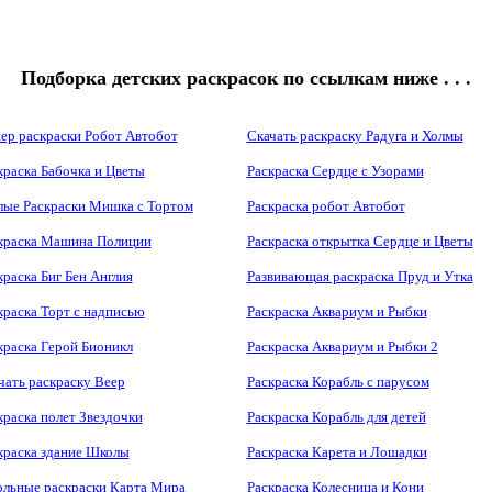
Подборка детских раскрасок по ссылкам ниже . . .
ер раскраски Робот Автобот
Скачать раскраску Радуга и Холмы
краска Бабочка и Цветы
Раскраска Сердце с Узорами
ые Раскраски Мишка с Тортом
Раскраска робот Автобот
краска Машина Полиции
Раскраска открытка Сердце и Цветы
краска Биг Бен Англия
Развивающая раскраска Пруд и Утка
краска Торт с надписью
Раскраска Аквариум и Рыбки
краска Герой Бионикл
Раскраска Аквариум и Рыбки 2
чать раскраску Веер
Раскраска Корабль с парусом
краска полет Звездочки
Раскраска Корабль для детей
краска здание Школы
Раскраска Карета и Лошадки
льные раскраски Карта Мира
Раскраска Колесница и Кони