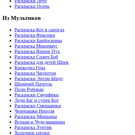
Раскраски Лето
Раскраски Осень
Из Мультиков
Раскраска Кот в сапогах
Раскраска Фиксики
Раскраски Барбоскины
Раскраска Микимаус
Раскраска Винни Пух
Раскраска Спанч Боб
Раскраска для детей Шрек
Крокодил Гена
Раскраска Чагинтон
Раскраски Энгри Бёрдз
Щенячий Патруль
Поли Робокар
Раскраски Смурфики
Леди Баг и супер Кот
Раскраски Смешарики
Черепашки Ниндзя
Раскраски Миньоны
Вспыш и Чудо машинки
Раскраска Лунтик
Холодное сердце