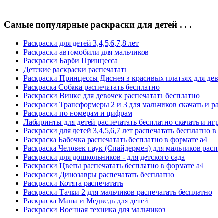
Самые популярные раскраски для детей . . .
Раскраски для детей 3,4,5,6,7,8 лет
Раскраски автомобили для мальчиков
Раскраски Барби Принцесса
Детские раскраски распечатать
Раскраски Принцессы Диснея в красивых платьях для де
Раскраска Собака распечатать бесплатно
Раскраски Винкс для девочек распечатать бесплатно
Раскраски Трансформеры 2 и 3 для мальчиков скачать и р
Раскраски по номерам и цифрам
Лабиринты для детей распечатать бесплатно скачать и иг
Раскраски для детей 3,4,5,6,7 лет распечатать бесплатно в
Раскраска Бабочка распечатать бесплатно в формате а4
Раскраска Человек паук (Спайдермен) для мальчиков расп
Раскраски для дошкольников - для детского сада
Раскраски Цветы распечатать бесплатно в формате а4
Раскраски Динозавры распечатать бесплатно
Раскраски Котята распечатать
Раскраски Тачки 2 для мальчиков распечатать бесплатно
Раскраска Маша и Медведь для детей
Раскраски Военная техника для мальчиков