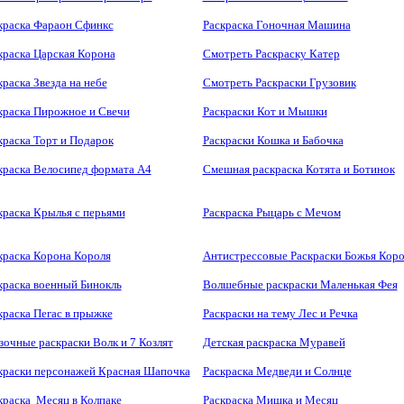
краска Фараон Сфинкс
Раскраска Гоночная Машина
краска Царская Корона
Смотреть Раскраску Катер
краска Звезда на небе
Смотреть Раскраски Грузовик
краска Пирожное и Свечи
Раскраски Кот и Мышки
краска Торт и Подарок
Раскраски Кошка и Бабочка
краска Велосипед формата А4
Смешная раскраска Котята и Ботинок
краска Крылья с перьями
Раскраска Рыцарь с Мечом
краска Корона Короля
Антистрессовые Раскраски Божья Коро
краска военный Бинокль
Волшебные раскраски Маленькая Фея
краска Пегас в прыжке
Раскраски на тему Лес и Речка
зочные раскраски Волк и 7 Козлят
Детская раскраска Муравей
краски персонажей Красная Шапочка
Раскраска Медведи и Солнце
краска Месяц в Колпаке
Раскраска Мишка и Месяц