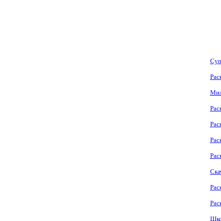
Суп
Рас
Мил
Рас
Рас
Рас
Рас
Ска
Рас
Рас
Шко