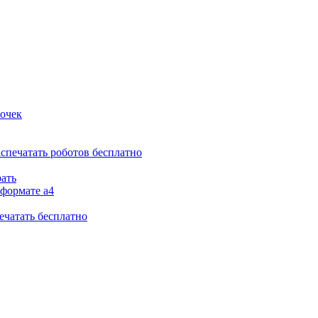
вочек
аспечатать роботов бесплатно
рать
 формате а4
ечатать бесплатно