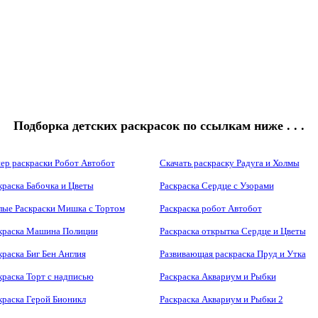
Подборка детских раскрасок по ссылкам ниже . . .
ер раскраски Робот Автобот
Скачать раскраску Радуга и Холмы
краска Бабочка и Цветы
Раскраска Сердце с Узорами
ые Раскраски Мишка с Тортом
Раскраска робот Автобот
краска Машина Полиции
Раскраска открытка Сердце и Цветы
краска Биг Бен Англия
Развивающая раскраска Пруд и Утка
краска Торт с надписью
Раскраска Аквариум и Рыбки
краска Герой Бионикл
Раскраска Аквариум и Рыбки 2