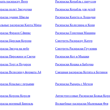
чать раскраску Веер
Раскраска Корабль с парусом
краска полет Звездочки
Раскраска Корабль для детей
краска здание Школы
Раскраска Карета и Лошадки
льные раскраски Карта Мира
Раскраска Колесница и Кони
краска Фараон Сфинкс
Раскраска Гоночная Машина
краска Царская Корона
Смотреть Раскраску Катер
краска Звезда на небе
Смотреть Раскраски Грузовик
краска Пирожное и Свечи
Раскраски Кот и Мышки
краска Торт и Подарок
Раскраски Кошка и Бабочка
краска Велосипед формата А4
Смешная раскраска Котята и Ботинок
краска Крылья с перьями
Раскраска Рыцарь с Мечом
краска Корона Короля
Антистрессовые Раскраски Божья Коро
краска военный Бинокль
Волшебные раскраски Маленькая Фея