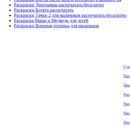
Раскраски Динозавры распечатать бесплатно
Раскраски Котята распечатать
Раскраски Тачки 2 для мальчиков распечатать бесплатно
Раскраска Маша и Медведь для детей
Раскраски Военная техника для мальчиков
Суп
Рас
Мил
Рас
Рас
Рас
Рас