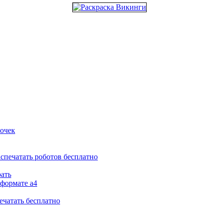
вочек
аспечатать роботов бесплатно
рать
 формате а4
ечатать бесплатно