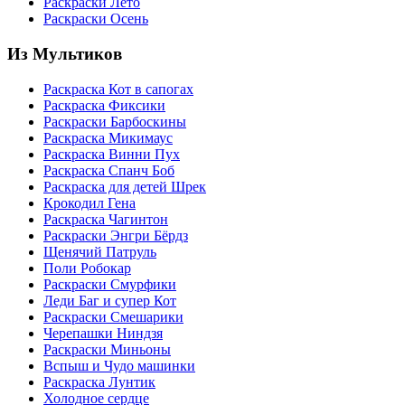
Раскраски Лето
Раскраски Осень
Из Мультиков
Раскраска Кот в сапогах
Раскраска Фиксики
Раскраски Барбоскины
Раскраска Микимаус
Раскраска Винни Пух
Раскраска Спанч Боб
Раскраска для детей Шрек
Крокодил Гена
Раскраска Чагинтон
Раскраски Энгри Бёрдз
Щенячий Патруль
Поли Робокар
Раскраски Смурфики
Леди Баг и супер Кот
Раскраски Смешарики
Черепашки Ниндзя
Раскраски Миньоны
Вспыш и Чудо машинки
Раскраска Лунтик
Холодное сердце