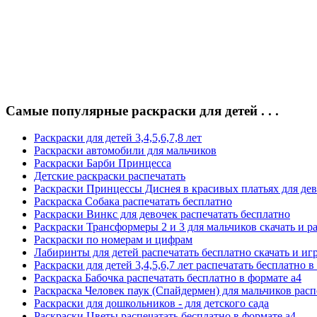
Самые популярные раскраски для детей . . .
Раскраски для детей 3,4,5,6,7,8 лет
Раскраски автомобили для мальчиков
Раскраски Барби Принцесса
Детские раскраски распечатать
Раскраски Принцессы Диснея в красивых платьях для де
Раскраска Собака распечатать бесплатно
Раскраски Винкс для девочек распечатать бесплатно
Раскраски Трансформеры 2 и 3 для мальчиков скачать и р
Раскраски по номерам и цифрам
Лабиринты для детей распечатать бесплатно скачать и иг
Раскраски для детей 3,4,5,6,7 лет распечатать бесплатно в
Раскраска Бабочка распечатать бесплатно в формате а4
Раскраска Человек паук (Спайдермен) для мальчиков расп
Раскраски для дошкольников - для детского сада
Раскраски Цветы распечатать бесплатно в формате а4