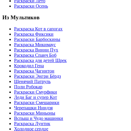
Раскраски Лето
Раскраски Осень
Из Мультиков
Раскраска Кот в сапогах
Раскраска Фиксики
Раскраски Барбоскины
Раскраска Микимаус
Раскраска Винни Пух
Раскраска Спанч Боб
Раскраска для детей Шрек
Крокодил Гена
Раскраска Чагинтон
Раскраски Энгри Бёрдз
Щенячий Патруль
Поли Робокар
Раскраски Смурфики
Леди Баг и супер Кот
Раскраски Смешарики
Черепашки Ниндзя
Раскраски Миньоны
Вспыш и Чудо машинки
Раскраска Лунтик
Холодное сердце