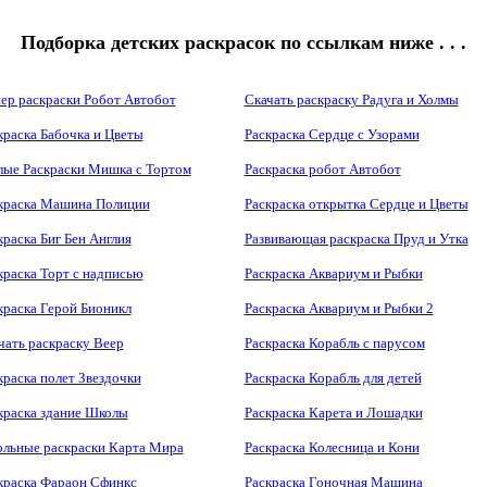
Подборка детских раскрасок по ссылкам ниже . . .
ер раскраски Робот Автобот
Скачать раскраску Радуга и Холмы
краска Бабочка и Цветы
Раскраска Сердце с Узорами
ые Раскраски Мишка с Тортом
Раскраска робот Автобот
краска Машина Полиции
Раскраска открытка Сердце и Цветы
краска Биг Бен Англия
Развивающая раскраска Пруд и Утка
краска Торт с надписью
Раскраска Аквариум и Рыбки
краска Герой Бионикл
Раскраска Аквариум и Рыбки 2
чать раскраску Веер
Раскраска Корабль с парусом
краска полет Звездочки
Раскраска Корабль для детей
краска здание Школы
Раскраска Карета и Лошадки
льные раскраски Карта Мира
Раскраска Колесница и Кони
краска Фараон Сфинкс
Раскраска Гоночная Машина