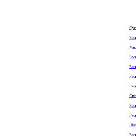
Суп
Рас
Мил
Рас
Рас
Рас
Рас
Ска
Рас
Рас
Шко
Рас