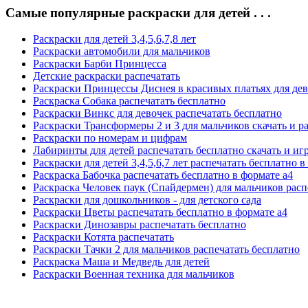
Самые популярные раскраски для детей . . .
Раскраски для детей 3,4,5,6,7,8 лет
Раскраски автомобили для мальчиков
Раскраски Барби Принцесса
Детские раскраски распечатать
Раскраски Принцессы Диснея в красивых платьях для де
Раскраска Собака распечатать бесплатно
Раскраски Винкс для девочек распечатать бесплатно
Раскраски Трансформеры 2 и 3 для мальчиков скачать и р
Раскраски по номерам и цифрам
Лабиринты для детей распечатать бесплатно скачать и иг
Раскраски для детей 3,4,5,6,7 лет распечатать бесплатно в
Раскраска Бабочка распечатать бесплатно в формате а4
Раскраска Человек паук (Спайдермен) для мальчиков расп
Раскраски для дошкольников - для детского сада
Раскраски Цветы распечатать бесплатно в формате а4
Раскраски Динозавры распечатать бесплатно
Раскраски Котята распечатать
Раскраски Тачки 2 для мальчиков распечатать бесплатно
Раскраска Маша и Медведь для детей
Раскраски Военная техника для мальчиков