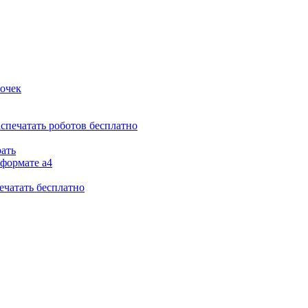
вочек
аспечатать роботов бесплатно
рать
 формате а4
ечатать бесплатно