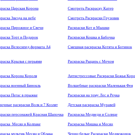
краска Царская Корона
Смотреть Раскраску Катер
краска Звезда на небе
Смотреть Раскраски Грузовик
краска Пирожное и Свечи
Раскраски Кот и Мышки
краска Торт и Подарок
Раскраски Кошка и Бабочка
краска Велосипед формата А4
Смешная раскраска Котята и Ботинок
краска Крылья с перьями
Раскраска Рыцарь с Мечом
краска Корона Короля
Антистрессовые Раскраски Божья Коро
краска военный Бинокль
Волшебные раскраски Маленькая Фея
краска Пегас в прыжке
Раскраски на тему Лес и Речка
зочные раскраски Волк и 7 Козлят
Детская раскраска Муравей
краски персонажей Красная Шапочка
Раскраска Медведи и Солнце
краска Месяц в Колпаке
Раскраска Мишка и Месяц
краска мультик Месяц и Облака
Черно-белые Раскраски Медвежонок