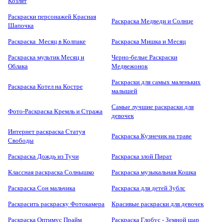
Козлят
Раскраски персонажей Красная
Раскраска Медведи и Солнце
Шапочка
Раскраска Месяц в Колпаке
Раскраска Мишка и Месяц
Раскраска мультик Месяц и
Черно-белые Раскраски
Облака
Медвежонок
Раскраски для самых маленьких
Раскраска Котел на Костре
малышей
Самые лучшие раскраски для
Фото-Раскраска Кремль и Стража
девочек
Интернет раскраска Статуя
Раскраска Кузнечик на траве
Свободы
Раскраска Дождь из Тучи
Раскраска злой Пират
Классная раскраска Солнышко
Раскраска музыкальная Кошка
Раскраска Сон мальчика
Раскраска для детей Зублс
Раскрасить раскраску Фотокамера
Красивые раскраски для девочек
Раскраска Оптимус Прайм
Раскраска Глобус - Земной шар