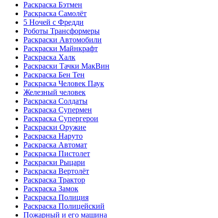
Раскраска Бэтмен
Раскраска Самолёт
5 Ночей с Фредди
Роботы Трансформеры
Раскраски Автомобили
Раскраски Майнкрафт
Раскраска Халк
Раскраски Тачки МакВин
Раскраска Бен Тен
Раскраска Человек Паук
Железный человек
Раскраска Солдаты
Раскраска Супермен
Раскраска Супергерои
Раскраски Оружие
Раскраска Наруто
Раскраска Автомат
Раскраска Пистолет
Раскраски Рыцари
Раскраска Вертолёт
Раскраска Трактор
Раскраска Замок
Раскраска Полиция
Раскраска Полицейский
Пожарный и его машина