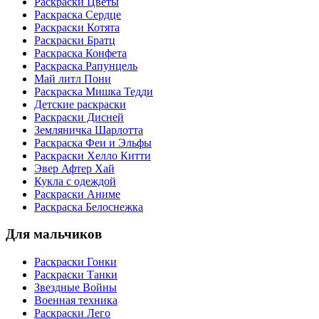
Раскраски Цветы
Раскраска Сердце
Раскраски Котята
Раскраски Братц
Раскраска Конфета
Раскраска Рапунцель
Май литл Пони
Раскраска Мишка Тедди
Детские раскраски
Раскраски Дисней
Земляничка Шарлотта
Раскраска Феи и Эльфы
Раскраски Хелло Китти
Эвер Афтер Хай
Кукла с одеждой
Раскраски Аниме
Раскраска Белоснежка
Для мальчиков
Раскраски Гонки
Раскраски Танки
Звездные Войны
Военная техника
Раскраски Лего