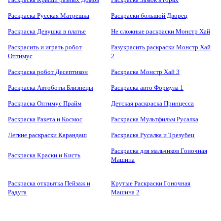
Раскраска Русская Матрешка
Раскраски большой Дворец
Раскраска Девушка в платье
Не сложные раскраски Монстр Хай
Раскрасить и играть робот
Разукрасить раскраски Монстр Хай
Оптимус
2
Раскраска робот Десептикон
Раскраска Монстр Хай 3
Раскраска Автоботы Близнецы
Раскраска авто Формула 1
Раскраска Оптимус Прайм
Детская раскраска Принцесса
Раскраска Ракета и Космос
Раскраска Мультфильм Русалка
Легкие раскраски Карандаш
Раскраска Русалка и Трезубец
Раскраска для мальчиков Гоночная
Раскраска Краски и Кисть
Машина
Раскраска открытка Пейзаж и
Крутые Раскраски Гоночная
Радуга
Машина 2