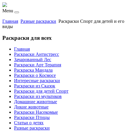
Menu
Главная
Разные раскраски
Раскраски Спорт для детей и его
виды
Раскраски для всех
Главная
Раскраски Антистресс
Зачарованный Лес
Раскраски Арт Терапия
Раскраска Мандала
Раскраски о Космосе
Интересные раскраски
Раскраски из Сказок
Раскраски для детей Спорт
Раскраски из мультиков
Домашние животные
Дикие животные
Раскраски Насекомые
Раскраски Птицы
Статьи о детях
Разные раскраски