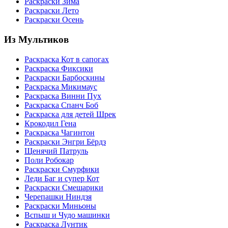
Раскраски Зима
Раскраски Лето
Раскраски Осень
Из Мультиков
Раскраска Кот в сапогах
Раскраска Фиксики
Раскраски Барбоскины
Раскраска Микимаус
Раскраска Винни Пух
Раскраска Спанч Боб
Раскраска для детей Шрек
Крокодил Гена
Раскраска Чагинтон
Раскраски Энгри Бёрдз
Щенячий Патруль
Поли Робокар
Раскраски Смурфики
Леди Баг и супер Кот
Раскраски Смешарики
Черепашки Ниндзя
Раскраски Миньоны
Вспыш и Чудо машинки
Раскраска Лунтик