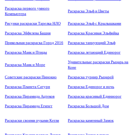
Раскраска первого умного
Раскраска Эльф и Цветы
Компьютера
Рисунки раскраски Тарелка НЛО
Раскраска Эльф с Крылышками
Раскраска Эйфелева Башня
Раскраска Красивая Эльфийка
Прикольная раскраска Город 2016
Раскраска танцующий Эльф
Раскраска Маяк и Птицы
Раскраска летающий Единорог
Удивительные раскраски Рыцарь на
Раскраска Маяк и Море
Коне
Советские раскраски Пинокио
Раскраска турнир Рыцарей
Раскраска Планета Сатурн
Раскраска Единорог и ночь
Раскраска Пирамида Ацтеков
Раскраска красивый Единиорог
Раскраска Пирамида Египет
Раскраска Большой Дом
Раскраски своими руками Кегли
Раскраска каменный Замок
Раскраска Крыши разных Домов
Раскраска Замок в горах