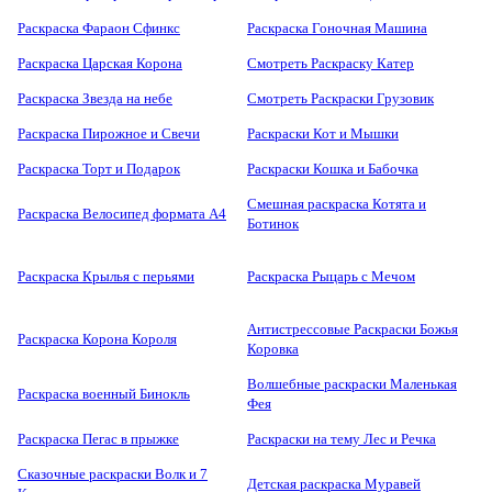
Раскраска Фараон Сфинкс
Раскраска Гоночная Машина
Раскраска Царская Корона
Смотреть Раскраску Катер
Раскраска Звезда на небе
Смотреть Раскраски Грузовик
Раскраска Пирожное и Свечи
Раскраски Кот и Мышки
Раскраска Торт и Подарок
Раскраски Кошка и Бабочка
Смешная раскраска Котята и
Раскраска Велосипед формата А4
Ботинок
Раскраска Крылья с перьями
Раскраска Рыцарь с Мечом
Антистрессовые Раскраски Божья
Раскраска Корона Короля
Коровка
Волшебные раскраски Маленькая
Раскраска военный Бинокль
Фея
Раскраска Пегас в прыжке
Раскраски на тему Лес и Речка
Сказочные раскраски Волк и 7
Детская раскраска Муравей