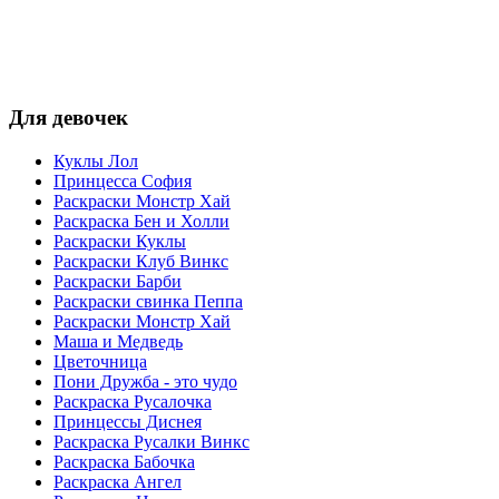
Для девочек
Куклы Лол
Принцесса София
Раскраски Монстр Хай
Раскраска Бен и Холли
Раскраски Куклы
Раскраски Клуб Винкс
Раскраски Барби
Раскраски свинка Пеппа
Раскраски Монстр Хай
Маша и Медведь
Цветочница
Пони Дружба - это чудо
Раскраска Русалочка
Принцессы Диснея
Раскраска Русалки Винкс
Раскраска Бабочка
Раскраска Ангел