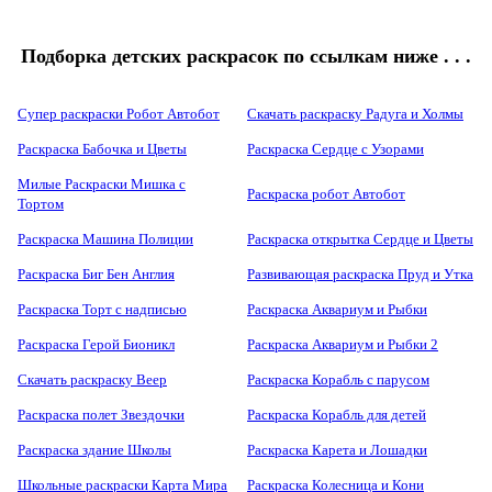
Подборка детских раскрасок по ссылкам ниже . . .
Супер раскраски Робот Автобот
Скачать раскраску Радуга и Холмы
Раскраска Бабочка и Цветы
Раскраска Сердце с Узорами
Милые Раскраски Мишка с
Раскраска робот Автобот
Тортом
Раскраска Машина Полиции
Раскраска открытка Сердце и Цветы
Раскраска Биг Бен Англия
Развивающая раскраска Пруд и Утка
Раскраска Торт с надписью
Раскраска Аквариум и Рыбки
Раскраска Герой Бионикл
Раскраска Аквариум и Рыбки 2
Скачать раскраску Веер
Раскраска Корабль с парусом
Раскраска полет Звездочки
Раскраска Корабль для детей
Раскраска здание Школы
Раскраска Карета и Лошадки
Школьные раскраски Карта Мира
Раскраска Колесница и Кони