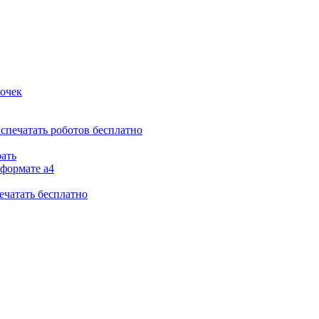
вочек
аспечатать роботов бесплатно
рать
 формате а4
ечатать бесплатно