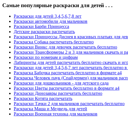
Самые популярные раскраски для детей . . .
Раскраски для детей 3,4,5,6,7,8 лет
Раскраски автомобили для мальчиков
Раскраски Барби Принцесса
Детские раскраски распечатать
Раскраски Принцессы Диснея в красивых платьях для де
Раскраска Собака распечатать бесплатно
Раскраски Винкс для девочек распечатать бесплатно
Раскраски Трансформеры 2 и 3 для мальчиков скачать и р
Раскраски по номерам и цифрам
Лабиринты для детей распечатать бесплатно скачать и иг
Раскраски для детей 3,4,5,6,7 лет распечатать бесплатно в
Раскраска Бабочка распечатать бесплатно в формате а4
Раскраска Человек паук (Спайдермен) для мальчиков расп
Раскраски для дошкольников - для детского сада
Раскраски Цветы распечатать бесплатно в формате а4
Раскраски Динозавры распечатать бесплатно
Раскраски Котята распечатать
Раскраски Тачки 2 для мальчиков распечатать бесплатно
Раскраска Маша и Медведь для детей
Раскраски Военная техника для мальчиков