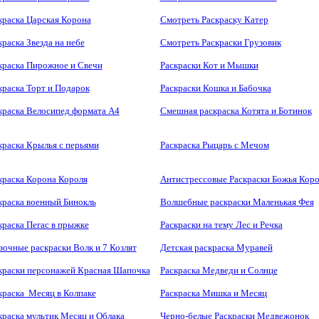
краска Царская Корона
Смотреть Раскраску Катер
краска Звезда на небе
Смотреть Раскраски Грузовик
краска Пирожное и Свечи
Раскраски Кот и Мышки
краска Торт и Подарок
Раскраски Кошка и Бабочка
краска Велосипед формата А4
Смешная раскраска Котята и Ботинок
краска Крылья с перьями
Раскраска Рыцарь с Мечом
краска Корона Короля
Антистрессовые Раскраски Божья Коро
краска военный Бинокль
Волшебные раскраски Маленькая Фея
краска Пегас в прыжке
Раскраски на тему Лес и Речка
зочные раскраски Волк и 7 Козлят
Детская раскраска Муравей
краски персонажей Красная Шапочка
Раскраска Медведи и Солнце
краска Месяц в Колпаке
Раскраска Мишка и Месяц
краска мультик Месяц и Облака
Черно-белые Раскраски Медвежонок