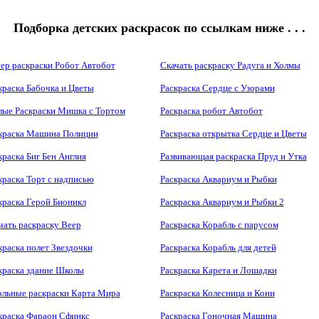
Подборка детских раскрасок по ссылкам ниже . . .
ер раскраски Робот Автобот
Скачать раскраску Радуга и Холмы
краска Бабочка и Цветы
Раскраска Сердце с Узорами
ые Раскраски Мишка с Тортом
Раскраска робот Автобот
краска Машина Полиции
Раскраска открытка Сердце и Цветы
краска Биг Бен Англия
Развивающая раскраска Пруд и Утка
краска Торт с надписью
Раскраска Аквариум и Рыбки
краска Герой Бионикл
Раскраска Аквариум и Рыбки 2
чать раскраску Веер
Раскраска Корабль с парусом
краска полет Звездочки
Раскраска Корабль для детей
краска здание Школы
Раскраска Карета и Лошадки
льные раскраски Карта Мира
Раскраска Колесница и Кони
краска Фараон Сфинкс
Раскраска Гоночная Машина