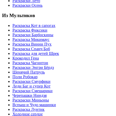
Раскраски Лето
Раскраски Осень
Из Мультиков
Раскраска Кот в сапогах
Раскраска Фиксики
Раскраски Барбоскины
Раскраска Микимаус
Раскраска Винни Пух
Раскраска Спанч Боб
Раскраска для детей Шрек
Крокодил Гена
Раскраска Чагинтон
Раскраски Энгри Бёрдз
Щенячий Патруль
Поли Робокар
Раскраски Смурфики
Леди Баг и супер Кот
Раскраски Смешарики
Черепашки Ниндзя
Раскраски Миньоны
Вспыш и Чудо машинки
Раскраска Лунтик
Холодное сердце