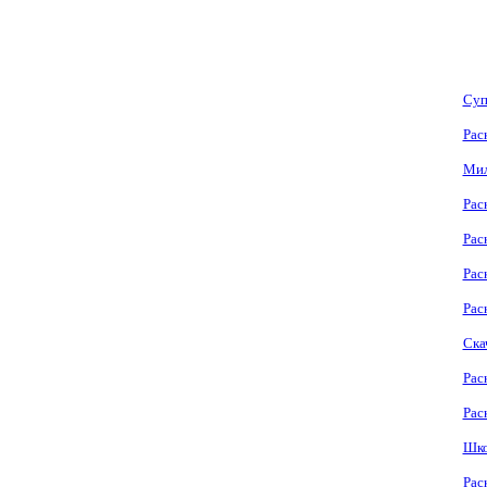
Суп
Рас
Мил
Рас
Рас
Рас
Рас
Ска
Рас
Рас
Шко
Рас